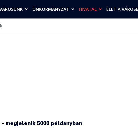
VÁROSUNK
ÖNKORMÁNYZAT
HIVATAL
ÉLET A VÁROS
k
n - megjelenik 5000 példányban