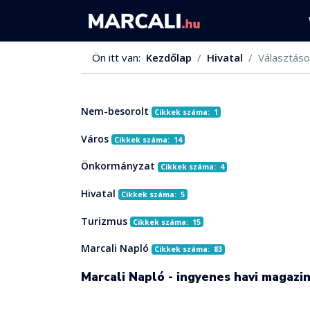
Ön itt van:
Kezdőlap
Hivatal
Választáso
Nem-besorolt
Cikkek száma: 1
Város
Cikkek száma: 14
Önkormányzat
Cikkek száma: 4
Hivatal
Cikkek száma: 5
Turizmus
Cikkek száma: 15
Marcali Napló
Cikkek száma: 83
Marcali Napló - ingyenes havi magazi