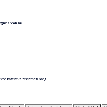
v@marcali.hu
ekre kattintva tekintheti meg.