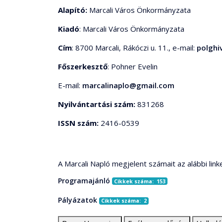
Alapító:
Marcali Város Önkormányzata
Kiadó
: Marcali Város Önkormányzata
Cím
: 8700 Marcali, Rákóczi u. 11., e-mail:
polghi
Főszerkesztő
: Pohner Evelin
E-mail:
marcalinaplo@gmail.com
Nyilvántartási szám:
831268
ISSN szám:
2416-0539
A Marcali Napló megjelent számait az alábbi link
Programajánló
Cikkek száma: 153
Pályázatok
Cikkek száma: 2