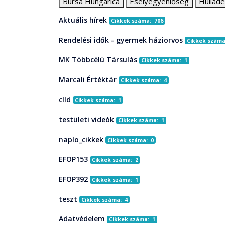
Bursa Hungarica
Esélyegyenlőség
Hullad
Aktuális hírek
Cikkek száma: 706
Rendelési idők - gyermek háziorvos
Cikkek száma
MK Többcélú Társulás
Cikkek száma: 1
Marcali Értéktár
Cikkek száma: 4
clld
Cikkek száma: 1
testületi videók
Cikkek száma: 1
naplo_cikkek
Cikkek száma: 0
EFOP153
Cikkek száma: 2
EFOP392
Cikkek száma: 1
teszt
Cikkek száma: 4
Adatvédelem
Cikkek száma: 1