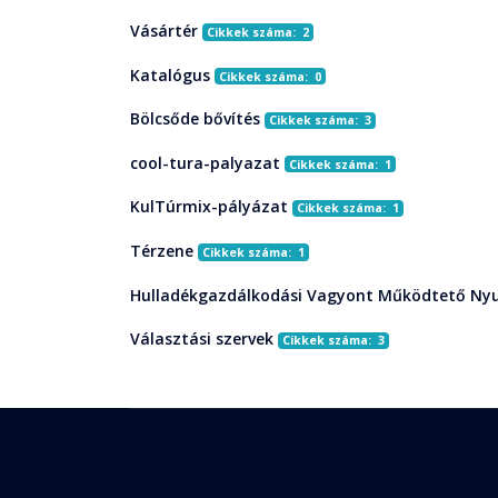
Vásártér
Cikkek száma: 2
Katalógus
Cikkek száma: 0
Bölcsőde bővítés
Cikkek száma: 3
cool-tura-palyazat
Cikkek száma: 1
KulTúrmix-pályázat
Cikkek száma: 1
Térzene
Cikkek száma: 1
Hulladékgazdálkodási Vagyont Működtető Nyu
Választási szervek
Cikkek száma: 3