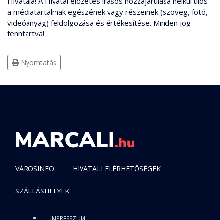
Hivatala! A Hivatal előzetes írásos hozzájárulása nélkül tilos
a médiatartalmak egészének vagy részeinek (szöveg, fotó,
videóanyag) feldolgozása és értékesítése. Minden jog
fenntartva!
Nyomtatás
VÁROSINFO
HIVATALI ELÉRHETŐSÉGEK
SZÁLLÁSHELYEK
IMPRESSZUM