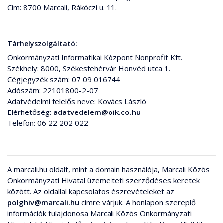
Cím: 8700 Marcali, Rákóczi u. 11.
Tárhelyszolgáltató:
Önkormányzati Informatikai Központ Nonprofit Kft.
Székhely: 8000, Székesfehérvár Honvéd utca 1.
Cégjegyzék szám: 07 09 016744
Adószám: 22101800-2-07
Adatvédelmi felelős neve: Kovács László
Elérhetőség:
adatvedelem@oik.co.hu
Telefon: 06 22 202 022
A marcali.hu oldalt, mint a domain használója, Marcali Közös
Önkormányzati Hivatal üzemelteti szerződéses keretek
között. Az oldallal kapcsolatos észrevételeket az
polghiv@marcali.hu
címre várjuk. A honlapon szereplő
információk tulajdonosa Marcali Közös Önkormányzati