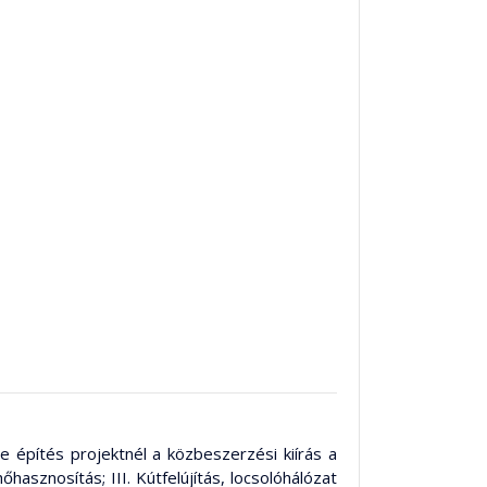
 építés projektnél a közbeszerzési kiírás a
sznosítás; III. Kútfelújítás, locsolóhálózat