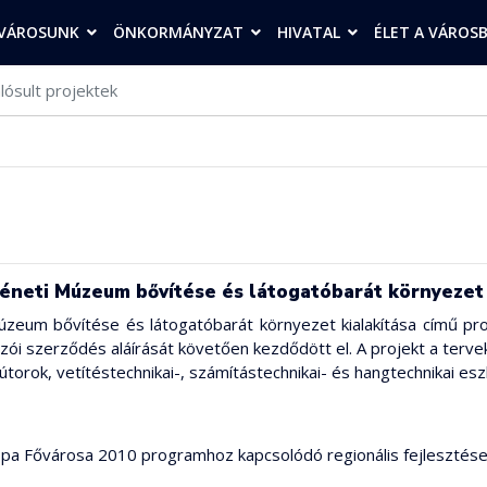
VÁROSUNK
ÖNKORMÁNYZAT
HIVATAL
ÉLET A VÁROS
ósult projektek
téneti Múzeum bővítése és látogatóbarát környezet 
Múzeum bővítése és látogatóbarát környezet kialakítása című pro
lkozói szerződés aláírását követően kezdődött el. A projekt a terv
útorok, vetítéstechnikai-, számítástechnikai- és hangtechnikai 
ópa Fővárosa 2010 programhoz kapcsolódó regionális fejlesztés