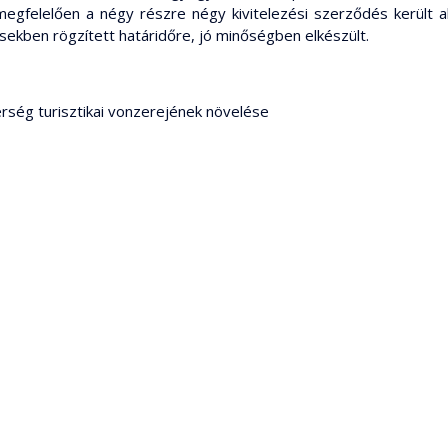
megfelelően a négy részre négy kivitelezési szerződés került a
sekben rögzített határidőre, jó minőségben elkészült.
érség turisztikai vonzerejének növelése