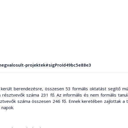
/megvalosult-projektek#sigProId49bc5e88e3
m került berendezésre, összesen 53 formális oktatást segítő 
 résztvevők száma 231 fő. Az informális és nem formális tanu
ztvevők száma összesen 246 fő. Ennek keretében zajlottak a t
i napok.