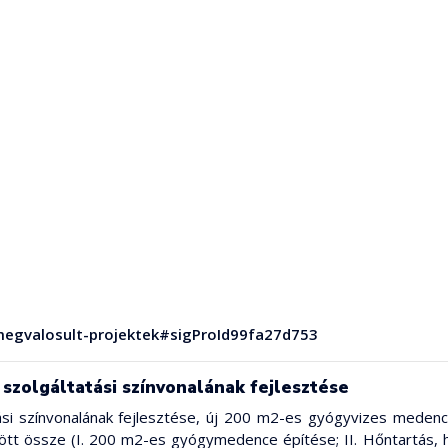
/megvalosult-projektek#sigProId99fa27d753
szolgáltatási színvonalának fejlesztése
ási színvonalának fejlesztése, új 200 m2-es gyógyvizes medence
tt össze (I. 200 m2-es gyógymedence építése; II. Hőntartás, hőha