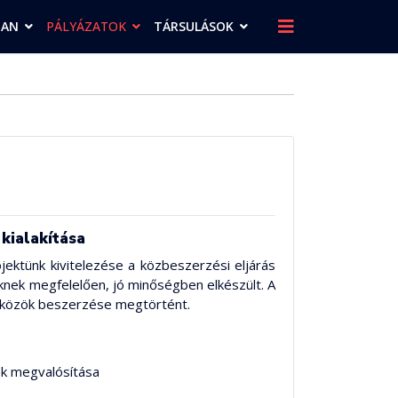
BAN
PÁLYÁZATOK
TÁRSULÁSOK
kialakítása
jektünk kivitelezése a közbeszerzési eljárás
eknek megfelelően, jó minőségben elkészült. A
eszközök beszerzése megtörtént.
ek megvalósítása