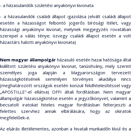
- a házasulandók születési anyakönyvi kivonata
- a házasulandók családi állapot igazolása (elvált családi állapot
esetén a házasságot felbontó jogerős bírósági ítélet, vagy
házassági anyakönyvi kivonat, melynek megjegyzés rovatában
szerepel a válás ténye; özvegy családi állapot esetén a volt
házastárs halotti anyakönyvi kivonata)
Nem magyar állampolgár
házasuló esetén hazai hatósága álta
kiállított születési anyakönyvi kivonat, tanúsítvány, mely szerint
személyes joga alapján a Magyarországon tervezett
házasságkötésének semmilyen törvényes akadálya nincs
(meghatározott országok esetén konzuli felülhitelesítéssel vagy
„APOSTILLE”-el ellátva) OFFI általi fordításban. Nem magyar
állampolgár házasságkötése esetén a jegyzőkönyvet, valamint a
becsatolt iratokat hiteles magyar fordításban felterjeszti a
felettes szervhez annak elbírálására, hogy az okiratok
megfelelőek-e.
Az eljárás illetékmentes, azonban a hivatali munkaidőn kívül és a