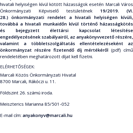
hivatali helyiségen kívül kötött házasságok esetén Marcali Város
Önkormányzati Képviselő testületének
19/2019. (VI.
28.) önkormányzati rendelet a hivatali helyiségen kívüli,
továbbá a hivatali munkaidőn kívül történő házasságkötés
és bejegyzett élettársi kapcsolat létesítése
engedélyezésének szabályairól, az anyakönyvvezető részére,
valamint a többletszolgáltatás ellentételezéseként az
önkormányzat részére fizetendő díj mértékéről
(pdf) cím
rendeletében meghatározott díjat kell fizetni.
ELÉRHETŐSÉGEK:
Marcali Közös Önkormányzati Hivatal
8700 Marcali, Rákóczi u. 11.
Földszint 26. számú iroda.
Meiszterics Marianna 85/501-052
E-mail cím:
anyakonyv@marcali.hu