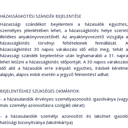
HÁZASSÁGKÖTÉSI SZÁNDÉK BEJELENTÉSE
Házassági szándékot bejelenteni a házasulók együttes,
személyes jelenlétében lehet, a házasságkötés helye szerint
illetékes anyakönyvvezetőnél. Az anyakönyvvezető vizsgálja a
házasságkötés törvényi feltételeinek fennállását. A
házasságkötést 30 napos várakozási idő előzi meg, tehát a
házassági szándék bejelentése után leghamarabb a 31. napra
lehet kitűzni a házasságkötés időpontját. A 30 napos várakozási
idő alól a házasulók erre irányuló együttes, írásbeli kérelme
alapján, alapos indok esetén a jegyző felmentést adhat.
BEJELENTÉSHEZ SZÜKSÉGES OKMÁNYOK:
- a házasulandók érvényes személyazonosító igazolványa (vagy
más személyi azonosításra szolgáló okirat)
- a házasulandók személyi azonosítót és lakcímet igazoló
hatósági bizonyítványa (lakcímkártya)