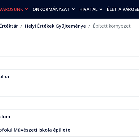
VÁROSUNK
ÖNKORMÁNYZAT
HIVATAL
ÉLET A VÁROS
Értéktár
Helyi Értékek Gyűjteménye
Épített környezet
olna
plom
pfokú Művészeti Iskola épülete