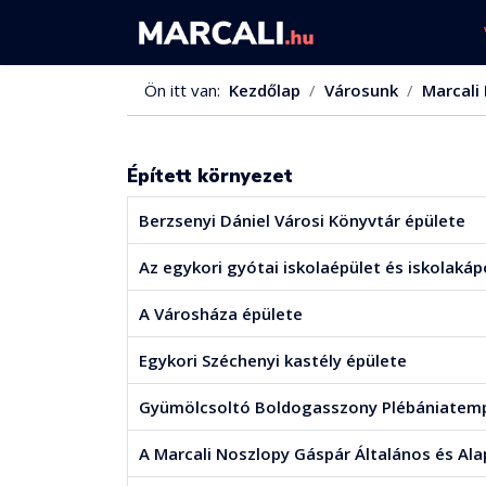
Ön itt van:
Kezdőlap
Városunk
Marcali 
Épített környezet
Berzsenyi Dániel Városi Könyvtár épülete
Az egykori gyótai iskolaépület és iskolakáp
A Városháza épülete
Egykori Széchenyi kastély épülete
Gyümölcsoltó Boldogasszony Plébániatem
A Marcali Noszlopy Gáspár Általános és Ala