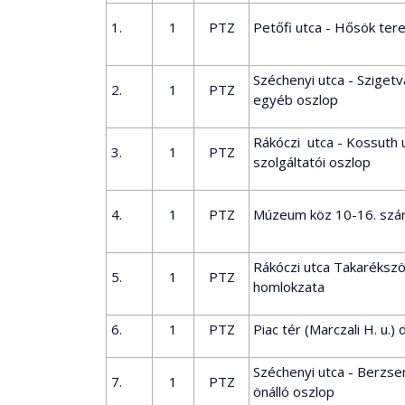
1.
1
PTZ
Petőfi utca - Hősök tere
Széchenyi utca - Sziget
2.
1
PTZ
egyéb oszlop
Rákóczi utca - Kossuth
3.
1
PTZ
szolgáltatói oszlop
4.
1
PTZ
Múzeum köz 10-16. szám
Rákóczi utca Takaréksz
5.
1
PTZ
homlokzata
6.
1
PTZ
Piac tér (Marczali H. u.) 
Széchenyi utca - Berzse
7.
1
PTZ
önálló oszlop