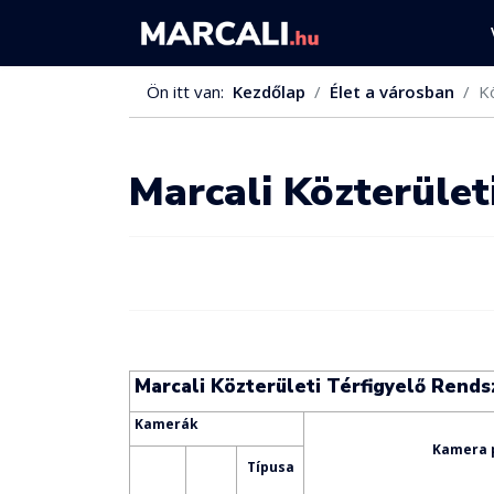
Ön itt van:
Kezdőlap
Élet a városban
K
Marcali Közterület
Marcali Közterületi Térfigyelő Rends
Kamerák
Kamera 
Típusa