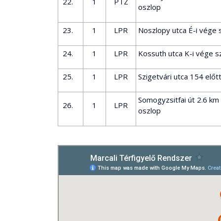
22.
1
PTZ
oszlop
23.
1
LPR
Noszlopy utca É-i vége s
24.
1
LPR
Kossuth utca K-i vége sz
25.
1
LPR
Szigetvári utca 154 előt
Somogyzsitfai út 2.6 km 
26.
1
LPR
oszlop