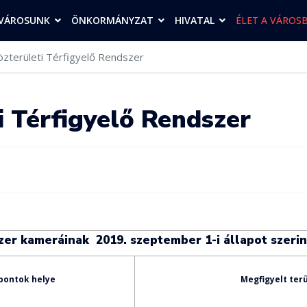
VÁROSUNK
ÖNKORMÁNYZAT
HIVATAL
ÉLET A VÁROS
özterületi Térfigyelő Rendszer
i Térfigyelő Rendszer
zer kameráinak 2019. szeptember 1-i állapot szerin
pontok helye
Megfigyelt ter