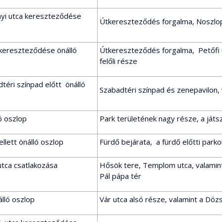
nyi utca kereszteződése
Útkereszteződés forgalma, Noszlop
a kereszteződése önálló
Útkereszteződés forgalma, Petőfi u
felőli része
téri színpad előtt önálló
Szabadtéri színpad és zenepavilon,
ó oszlop
Park területének nagy része, a játs
llett önálló oszlop
Fürdő bejárata, a fürdő előtti park
tca csatlakozása
Hősök tere, Templom utca, valamint
Pál pápa tér
álló oszlop
Vár utca alsó része, valamint a Dóz