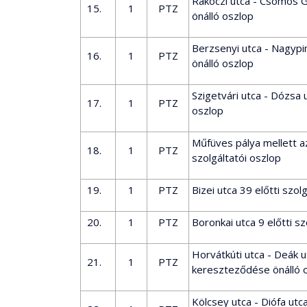
Rákóczi utca - Csomós 
15.
1
PTZ
önálló oszlop
Berzsenyi utca - Nagypi
16.
1
PTZ
önálló oszlop
Szigetvári utca - Dózsa
17.
1
PTZ
oszlop
Műfüves pálya mellett 
18.
1
PTZ
szolgáltatói oszlop
19.
1
PTZ
Bizei utca 39 előtti szol
20.
1
PTZ
Boronkai utca 9 előtti sz
Horvátkúti utca - Deák u
21.
1
PTZ
kereszteződése önálló 
Kölcsey utca - Diófa ut