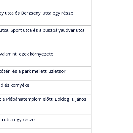
y utca és Berzsenyi utca egy része
tca, Sport utca és a buszpályaudvar utca
 valamint ezek környezete
zótér és a park melletti üzletsor
oló és környéke
 a Plébániatemplom előtti Boldog II. János
sa utca egy része