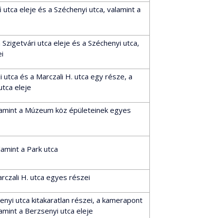
utca eleje és a Széchenyi utca, valamint a
Szigetvári utca eleje és a Széchenyi utca,
i
utca és a Marczali H. utca egy része, a
utca eleje
lamint a Múzeum köz épületeinek egyes
lamint a Park utca
rczali H. utca egyes részei
nyi utca kitakaratlan részei, a kamerapont
lamint a Berzsenyi utca eleje