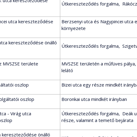
G. utca kereszteződése
Útkereszteződés forgalma, Rákóczi
ncei utca kereszteződése
Berzsenyi utca és Nagypincei utca 
környezete
 utca kereszteződése önálló
Útkereszteződés forgalma, Szigetv
az MVSZSE területe
MVSZSE területén a műfüves pálya, a
lelátó
gáltatói oszlop
Bizei utca egy része mindkét irányb
olgáltatói oszlop
Boronkai utca mindkét irányban
tca - Virág utca
Útkereszteződés forgalma, Deák utc
oszlop
része, valamint a temető bejárata
ca kereszteződése önálló