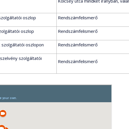
Kölcsey utca mindkét irányban, vala
zolgáltatói oszlop
Rendszámfelismerő
olgáltatói oszlop
Rendszámfelismerő
t szolgáltatói oszlopon
Rendszámfelismerő
szelvény szolgáltatói
Rendszámfelismerő