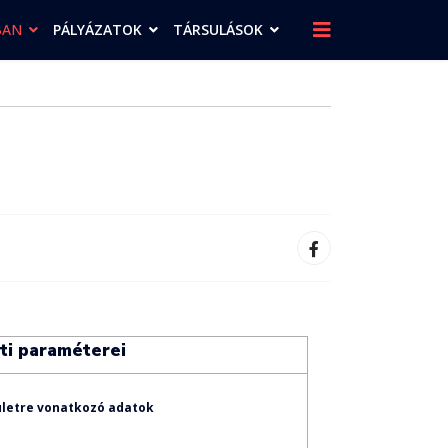
BAN
PÁLYÁZATOK
TÁRSULÁSOK
ti paraméterei
ületre vonatkozó adatok