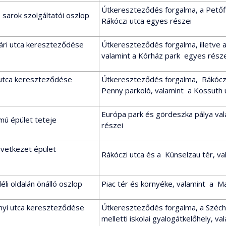
Útkereszteződés forgalma, a Petőfi 
 sarok szolgáltatói oszlop
Rákóczi utca egyes részei
vári utca kereszteződése
Útkereszteződés forgalma, illetve a 
valamint a Kórház park egyes része
 utca kereszteződése
Útkereszteződés forgalma, Rákóczi 
Penny parkoló, valamint a Kossuth 
Európa park és gördeszka pálya va
ú épület teteje
részei
övetkezet épület
Rákóczi utca és a Künselzau tér, va
déli oldalán önálló oszlop
Piac tér és környéke, valamint a Ma
nyi utca kereszteződése
Útkereszteződés forgalma, a Széche
melletti iskolai gyalogátkelőhely, va