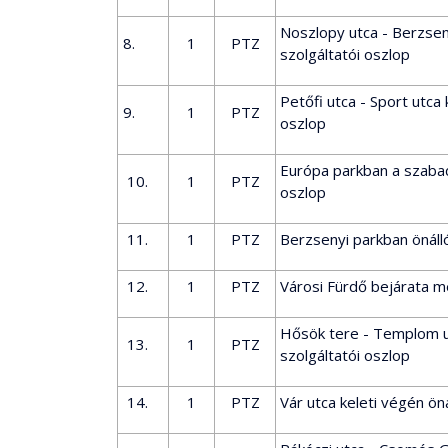
Noszlopy utca - Berzse
8.
1
PTZ
szolgáltatói oszlop
Petőfi utca - Sport utc
9.
1
PTZ
oszlop
Európa parkban a szabad
10.
1
PTZ
oszlop
11.
1
PTZ
Berzsenyi parkban önáll
12.
1
PTZ
Városi Fürdő bejárata me
Hősök tere - Templom u
13.
1
PTZ
szolgáltatói oszlop
14.
1
PTZ
Vár utca keleti végén ön