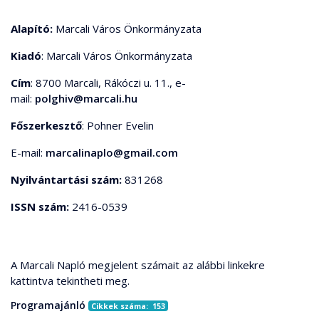
Alapító:
Marcali Város Önkormányzata
Kiadó
: Marcali Város Önkormányzata
Cím
: 8700 Marcali, Rákóczi u. 11., e-
mail:
polghiv@marcali.hu
Főszerkesztő
: Pohner Evelin
E-mail:
marcalinaplo@gmail.com
Nyilvántartási szám:
831268
ISSN szám:
2416-0539
A Marcali Napló megjelent számait az alábbi linkekre
kattintva tekintheti meg.
Programajánló
Cikkek száma: 153