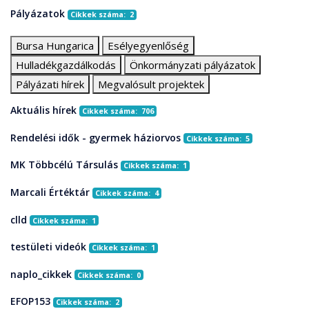
Pályázatok
Cikkek száma: 2
Bursa Hungarica
Esélyegyenlőség
Hulladékgazdálkodás
Önkormányzati pályázatok
Pályázati hírek
Megvalósult projektek
Aktuális hírek
Cikkek száma: 706
Rendelési idők - gyermek háziorvos
Cikkek száma: 5
MK Többcélú Társulás
Cikkek száma: 1
Marcali Értéktár
Cikkek száma: 4
clld
Cikkek száma: 1
testületi videók
Cikkek száma: 1
naplo_cikkek
Cikkek száma: 0
EFOP153
Cikkek száma: 2