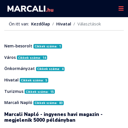
Ön itt van:
Kezdőlap
Hivatal
Választások
Nem-besorolt
Cikkek száma: 1
Város
Cikkek száma: 14
Önkormányzat
Cikkek száma: 4
Hivatal
Cikkek száma: 5
Turizmus
Cikkek száma: 15
Marcali Napló
Cikkek száma: 83
Marcali Napló - ingyenes havi magazin -
megjelenik 5000 példányban