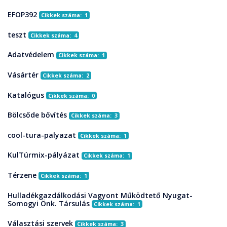
EFOP392
Cikkek száma: 1
teszt
Cikkek száma: 4
Adatvédelem
Cikkek száma: 1
Vásártér
Cikkek száma: 2
Katalógus
Cikkek száma: 0
Bölcsőde bővítés
Cikkek száma: 3
cool-tura-palyazat
Cikkek száma: 1
KulTúrmix-pályázat
Cikkek száma: 1
Térzene
Cikkek száma: 1
Hulladékgazdálkodási Vagyont Működtető Nyugat-
Somogyi Önk. Társulás
Cikkek száma: 1
Választási szervek
Cikkek száma: 3