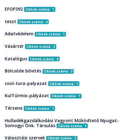
EFOP392
Cikkek száma: 1
teszt
Cikkek száma: 4
Adatvédelem
Cikkek száma: 1
Vásártér
Cikkek száma: 2
Katalógus
Cikkek száma: 0
Bölcsőde bővítés
Cikkek száma: 3
cool-tura-palyazat
Cikkek száma: 1
KulTúrmix-pályázat
Cikkek száma: 1
Térzene
Cikkek száma: 1
Hulladékgazdálkodási Vagyont Működtető Nyugat-
Somogyi Önk. Társulás
Cikkek száma: 1
Választási szervek
Cikkek száma: 3