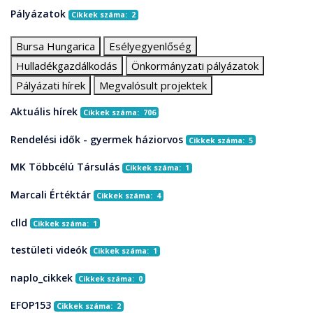
Pályázatok
Cikkek száma: 2
Bursa Hungarica
Esélyegyenlőség
Hulladékgazdálkodás
Önkormányzati pályázatok
Pályázati hírek
Megvalósult projektek
Aktuális hírek
Cikkek száma: 706
Rendelési idők - gyermek háziorvos
Cikkek száma: 5
MK Többcélú Társulás
Cikkek száma: 1
Marcali Értéktár
Cikkek száma: 4
clld
Cikkek száma: 1
testületi videók
Cikkek száma: 1
naplo_cikkek
Cikkek száma: 0
EFOP153
Cikkek száma: 2