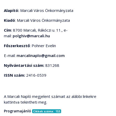
Alapító:
Marcali Város Önkormányzata
Kiadó
: Marcali Város Önkormányzata
Cím
: 8700 Marcali, Rákóczi u. 11., e-
mail:
polghiv@marcali.hu
Főszerkesztő
: Pohner Evelin
E-mail:
marcalinaplo@gmail.com
Nyilvántartási szám:
831268
ISSN szám:
2416-0539
A Marcali Napló megjelent számait az alábbi linkekre
kattintva tekintheti meg.
Programajánló
Cikkek száma: 153