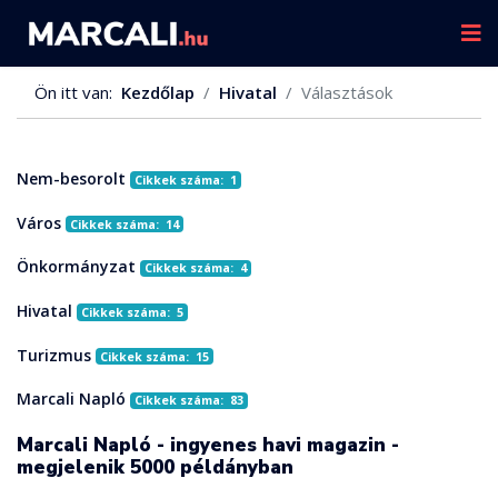
Ön itt van:
Kezdőlap
Hivatal
Választások
Nem-besorolt
Cikkek száma: 1
Város
Cikkek száma: 14
Önkormányzat
Cikkek száma: 4
Hivatal
Cikkek száma: 5
Turizmus
Cikkek száma: 15
Marcali Napló
Cikkek száma: 83
Marcali Napló - ingyenes havi magazin -
megjelenik 5000 példányban