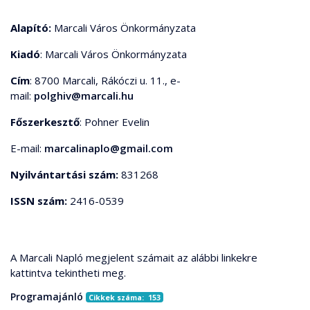
Alapító:
Marcali Város Önkormányzata
Kiadó
: Marcali Város Önkormányzata
Cím
: 8700 Marcali, Rákóczi u. 11., e-
mail:
polghiv@marcali.hu
Főszerkesztő
: Pohner Evelin
E-mail:
marcalinaplo@gmail.com
Nyilvántartási szám:
831268
ISSN szám:
2416-0539
A Marcali Napló megjelent számait az alábbi linkekre
kattintva tekintheti meg.
Programajánló
Cikkek száma: 153