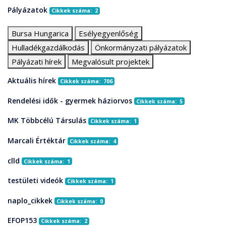
Pályázatok
Cikkek száma: 2
Bursa Hungarica
Esélyegyenlőség
Hulladékgazdálkodás
Önkormányzati pályázatok
Pályázati hírek
Megvalósult projektek
Aktuális hírek
Cikkek száma: 706
Rendelési idők - gyermek háziorvos
Cikkek száma: 5
MK Többcélú Társulás
Cikkek száma: 1
Marcali Értéktár
Cikkek száma: 4
clld
Cikkek száma: 1
testületi videók
Cikkek száma: 1
naplo_cikkek
Cikkek száma: 0
EFOP153
Cikkek száma: 2