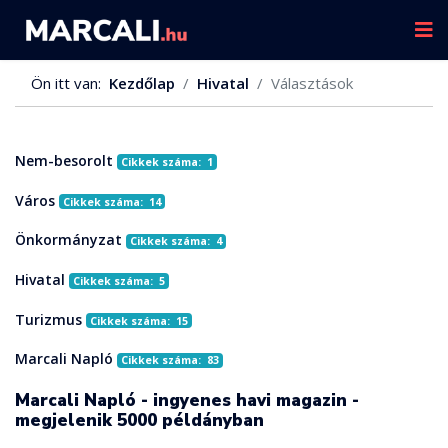
Ön itt van:
Kezdőlap
Hivatal
Választások
Nem-besorolt
Cikkek száma: 1
Város
Cikkek száma: 14
Önkormányzat
Cikkek száma: 4
Hivatal
Cikkek száma: 5
Turizmus
Cikkek száma: 15
Marcali Napló
Cikkek száma: 83
Marcali Napló - ingyenes havi magazin -
megjelenik 5000 példányban