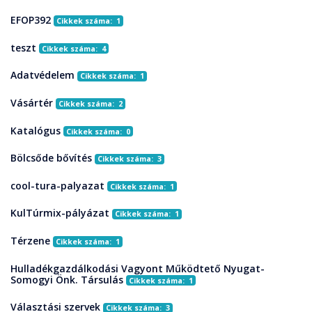
EFOP392
Cikkek száma: 1
teszt
Cikkek száma: 4
Adatvédelem
Cikkek száma: 1
Vásártér
Cikkek száma: 2
Katalógus
Cikkek száma: 0
Bölcsőde bővítés
Cikkek száma: 3
cool-tura-palyazat
Cikkek száma: 1
KulTúrmix-pályázat
Cikkek száma: 1
Térzene
Cikkek száma: 1
Hulladékgazdálkodási Vagyont Működtető Nyugat-
Somogyi Önk. Társulás
Cikkek száma: 1
Választási szervek
Cikkek száma: 3