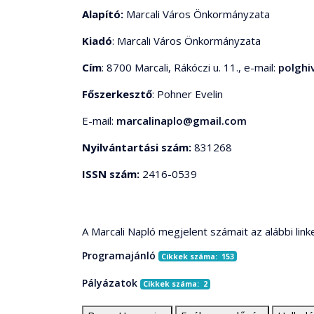
Alapító:
Marcali Város Önkormányzata
Kiadó
: Marcali Város Önkormányzata
Cím
: 8700 Marcali, Rákóczi u. 11., e-mail:
polghi
Főszerkesztő
: Pohner Evelin
E-mail:
marcalinaplo@gmail.com
Nyilvántartási szám:
831268
ISSN szám:
2416-0539
A Marcali Napló megjelent számait az alábbi link
Programajánló
Cikkek száma: 153
Pályázatok
Cikkek száma: 2