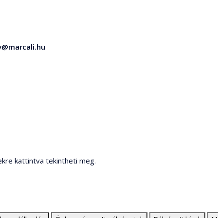
v@marcali.hu
ekre kattintva tekintheti meg.