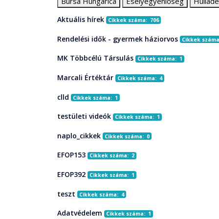
Bursa Hungarica
Esélyegyenlőség
Hullad
Aktuális hírek
Cikkek száma: 706
Rendelési idők - gyermek háziorvos
Cikkek száma
MK Többcélú Társulás
Cikkek száma: 1
Marcali Értéktár
Cikkek száma: 4
clld
Cikkek száma: 1
testületi videók
Cikkek száma: 1
naplo_cikkek
Cikkek száma: 0
EFOP153
Cikkek száma: 2
EFOP392
Cikkek száma: 1
teszt
Cikkek száma: 4
Adatvédelem
Cikkek száma: 1