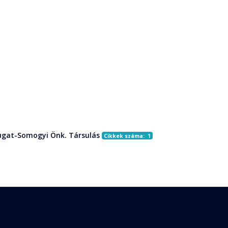
gat-Somogyi Önk. Társulás
Cikkek száma: 1