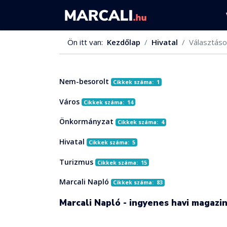
Ön itt van:
Kezdőlap
Hivatal
Választáso
Nem-besorolt
Cikkek száma: 1
Város
Cikkek száma: 14
Önkormányzat
Cikkek száma: 4
Hivatal
Cikkek száma: 5
Turizmus
Cikkek száma: 15
Marcali Napló
Cikkek száma: 83
Marcali Napló - ingyenes havi magazi