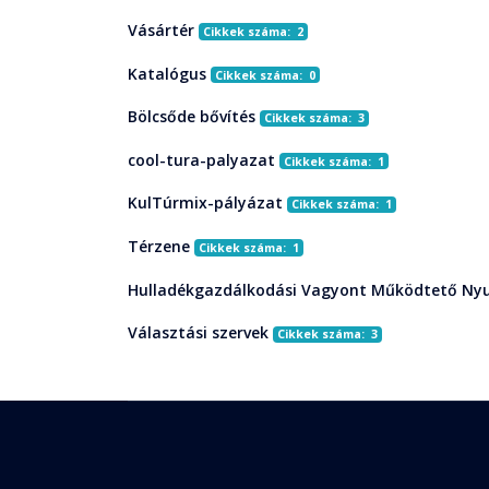
Vásártér
Cikkek száma: 2
Katalógus
Cikkek száma: 0
Bölcsőde bővítés
Cikkek száma: 3
cool-tura-palyazat
Cikkek száma: 1
KulTúrmix-pályázat
Cikkek száma: 1
Térzene
Cikkek száma: 1
Hulladékgazdálkodási Vagyont Működtető Nyu
Választási szervek
Cikkek száma: 3