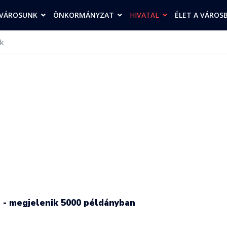
VÁROSUNK
ÖNKORMÁNYZAT
HIVATAL
ÉLET A VÁROS
k
n - megjelenik 5000 példányban