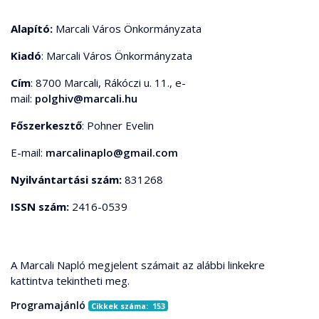
Alapító:
Marcali Város Önkormányzata
Kiadó
: Marcali Város Önkormányzata
Cím
: 8700 Marcali, Rákóczi u. 11., e-
mail:
polghiv@marcali.hu
Főszerkesztő
: Pohner Evelin
E-mail:
marcalinaplo@gmail.com
Nyilvántartási szám:
831268
ISSN szám:
2416-0539
A Marcali Napló megjelent számait az alábbi linkekre
kattintva tekintheti meg.
Programajánló
Cikkek száma: 153