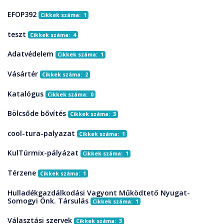
EFOP392
Cikkek száma: 1
teszt
Cikkek száma: 4
Adatvédelem
Cikkek száma: 1
Vásártér
Cikkek száma: 2
Katalógus
Cikkek száma: 0
Bölcsőde bővítés
Cikkek száma: 3
cool-tura-palyazat
Cikkek száma: 1
KulTúrmix-pályázat
Cikkek száma: 1
Térzene
Cikkek száma: 1
Hulladékgazdálkodási Vagyont Működtető Nyugat-
Somogyi Önk. Társulás
Cikkek száma: 1
Választási szervek
Cikkek száma: 3