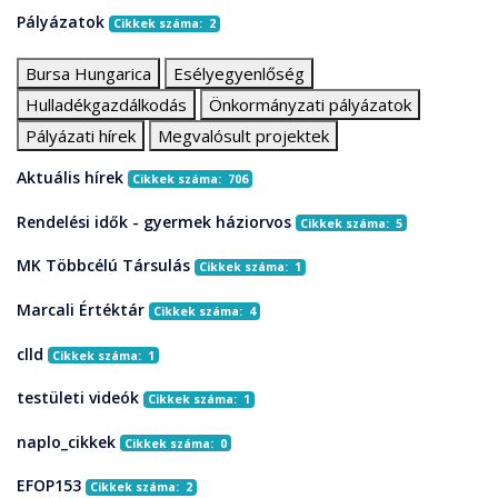
Pályázatok
Cikkek száma: 2
Bursa Hungarica
Esélyegyenlőség
Hulladékgazdálkodás
Önkormányzati pályázatok
Pályázati hírek
Megvalósult projektek
Aktuális hírek
Cikkek száma: 706
Rendelési idők - gyermek háziorvos
Cikkek száma: 5
MK Többcélú Társulás
Cikkek száma: 1
Marcali Értéktár
Cikkek száma: 4
clld
Cikkek száma: 1
testületi videók
Cikkek száma: 1
naplo_cikkek
Cikkek száma: 0
EFOP153
Cikkek száma: 2