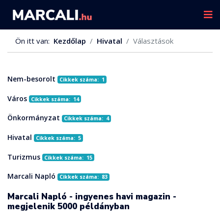
Ön itt van:
Kezdőlap
Hivatal
Választások
Nem-besorolt
Cikkek száma: 1
Város
Cikkek száma: 14
Önkormányzat
Cikkek száma: 4
Hivatal
Cikkek száma: 5
Turizmus
Cikkek száma: 15
Marcali Napló
Cikkek száma: 83
Marcali Napló - ingyenes havi magazin -
megjelenik 5000 példányban