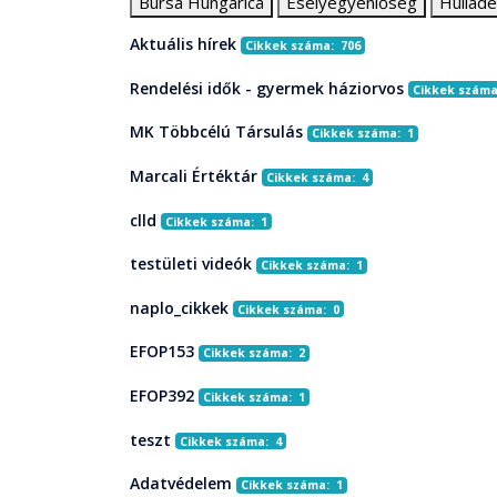
Bursa Hungarica
Esélyegyenlőség
Hullad
Aktuális hírek
Cikkek száma: 706
Rendelési idők - gyermek háziorvos
Cikkek száma
MK Többcélú Társulás
Cikkek száma: 1
Marcali Értéktár
Cikkek száma: 4
clld
Cikkek száma: 1
testületi videók
Cikkek száma: 1
naplo_cikkek
Cikkek száma: 0
EFOP153
Cikkek száma: 2
EFOP392
Cikkek száma: 1
teszt
Cikkek száma: 4
Adatvédelem
Cikkek száma: 1