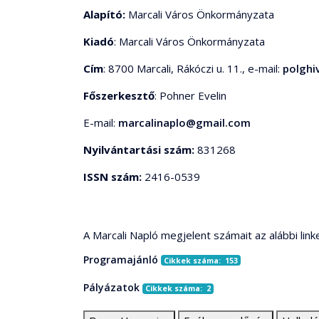
Alapító:
Marcali Város Önkormányzata
Kiadó
: Marcali Város Önkormányzata
Cím
: 8700 Marcali, Rákóczi u. 11., e-mail:
polghi
Főszerkesztő
: Pohner Evelin
E-mail:
marcalinaplo@gmail.com
Nyilvántartási szám:
831268
ISSN szám:
2416-0539
A Marcali Napló megjelent számait az alábbi link
Programajánló
Cikkek száma: 153
Pályázatok
Cikkek száma: 2