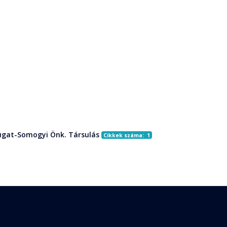
gat-Somogyi Önk. Társulás
Cikkek száma: 1