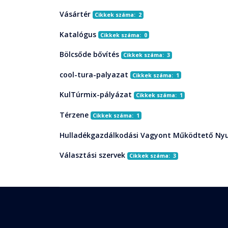
Vásártér
Cikkek száma: 2
Katalógus
Cikkek száma: 0
Bölcsőde bővítés
Cikkek száma: 3
cool-tura-palyazat
Cikkek száma: 1
KulTúrmix-pályázat
Cikkek száma: 1
Térzene
Cikkek száma: 1
Hulladékgazdálkodási Vagyont Működtető Nyu
Választási szervek
Cikkek száma: 3