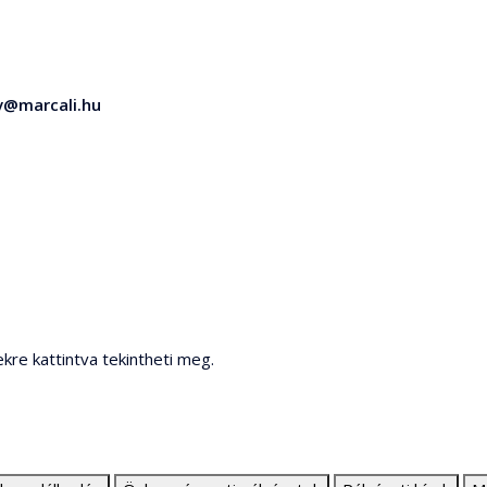
v@marcali.hu
ekre kattintva tekintheti meg.