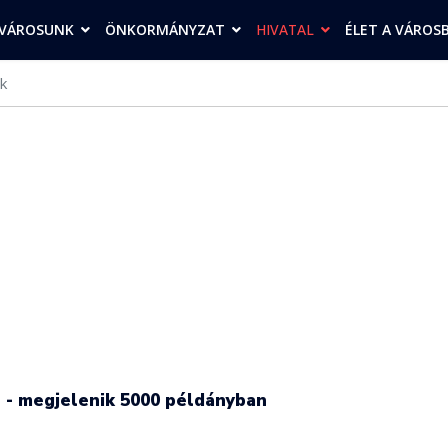
VÁROSUNK
ÖNKORMÁNYZAT
HIVATAL
ÉLET A VÁROS
k
n - megjelenik 5000 példányban