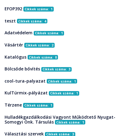
EFOP392
Cikkek száma: 1
teszt
Cikkek száma: 4
Adatvédelem
Cikkek száma: 1
Vásártér
Cikkek száma: 2
Katalógus
Cikkek száma: 0
Bölcsőde bővítés
Cikkek száma: 3
cool-tura-palyazat
Cikkek száma: 1
KulTúrmix-pályázat
Cikkek száma: 1
Térzene
Cikkek száma: 1
Hulladékgazdálkodási Vagyont Működtető Nyugat-
Somogyi Önk. Társulás
Cikkek száma: 1
Választási szervek
Cikkek száma: 3