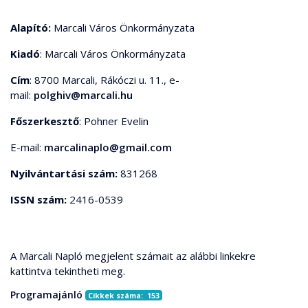
Alapító:
Marcali Város Önkormányzata
Kiadó
: Marcali Város Önkormányzata
Cím
: 8700 Marcali, Rákóczi u. 11., e-
mail:
polghiv@marcali.hu
Főszerkesztő
: Pohner Evelin
E-mail:
marcalinaplo@gmail.com
Nyilvántartási szám:
831268
ISSN szám:
2416-0539
A Marcali Napló megjelent számait az alábbi linkekre
kattintva tekintheti meg.
Programajánló
Cikkek száma: 153