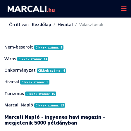
Ön itt van:
Kezdőlap
Hivatal
Választások
Nem-besorolt
Cikkek száma: 1
Város
Cikkek száma: 14
Önkormányzat
Cikkek száma: 4
Hivatal
Cikkek száma: 5
Turizmus
Cikkek száma: 15
Marcali Napló
Cikkek száma: 83
Marcali Napló - ingyenes havi magazin -
megjelenik 5000 példányban