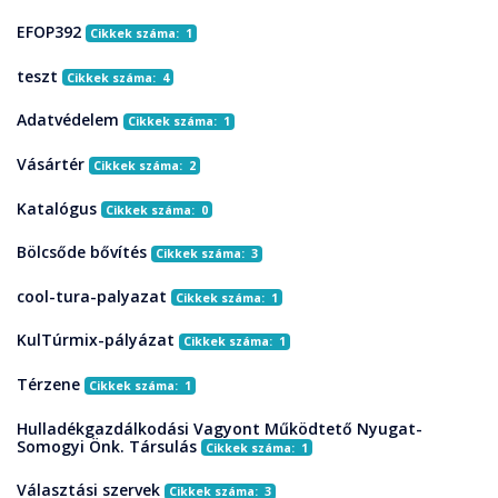
EFOP392
Cikkek száma: 1
teszt
Cikkek száma: 4
Adatvédelem
Cikkek száma: 1
Vásártér
Cikkek száma: 2
Katalógus
Cikkek száma: 0
Bölcsőde bővítés
Cikkek száma: 3
cool-tura-palyazat
Cikkek száma: 1
KulTúrmix-pályázat
Cikkek száma: 1
Térzene
Cikkek száma: 1
Hulladékgazdálkodási Vagyont Működtető Nyugat-
Somogyi Önk. Társulás
Cikkek száma: 1
Választási szervek
Cikkek száma: 3