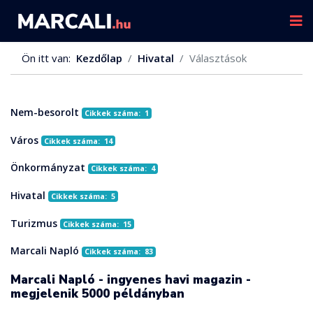
Ön itt van:
Kezdőlap
Hivatal
Választások
Nem-besorolt
Cikkek száma: 1
Város
Cikkek száma: 14
Önkormányzat
Cikkek száma: 4
Hivatal
Cikkek száma: 5
Turizmus
Cikkek száma: 15
Marcali Napló
Cikkek száma: 83
Marcali Napló - ingyenes havi magazin -
megjelenik 5000 példányban