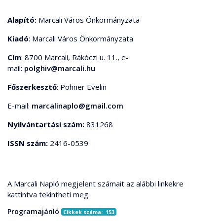
Alapító:
Marcali Város Önkormányzata
Kiadó
: Marcali Város Önkormányzata
Cím
: 8700 Marcali, Rákóczi u. 11., e-
mail:
polghiv@marcali.hu
Főszerkesztő
: Pohner Evelin
E-mail:
marcalinaplo@gmail.com
Nyilvántartási szám:
831268
ISSN szám:
2416-0539
A Marcali Napló megjelent számait az alábbi linkekre
kattintva tekintheti meg.
Programajánló
Cikkek száma: 153