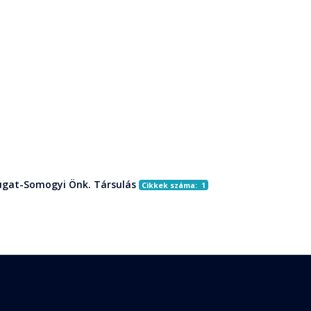
gat-Somogyi Önk. Társulás
Cikkek száma: 1