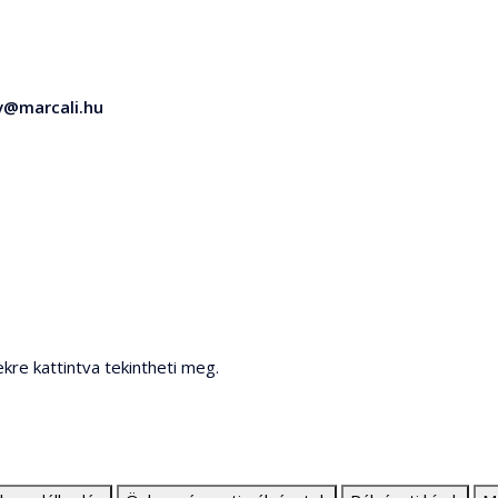
v@marcali.hu
ekre kattintva tekintheti meg.