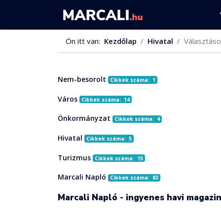
Ön itt van:
Kezdőlap
Hivatal
Választáso
Nem-besorolt
Cikkek száma: 1
Város
Cikkek száma: 14
Önkormányzat
Cikkek száma: 4
Hivatal
Cikkek száma: 5
Turizmus
Cikkek száma: 15
Marcali Napló
Cikkek száma: 83
Marcali Napló - ingyenes havi magazi