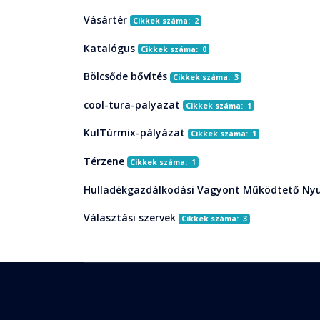
Vásártér
Cikkek száma: 2
Katalógus
Cikkek száma: 0
Bölcsőde bővítés
Cikkek száma: 3
cool-tura-palyazat
Cikkek száma: 1
KulTúrmix-pályázat
Cikkek száma: 1
Térzene
Cikkek száma: 1
Hulladékgazdálkodási Vagyont Működtető Nyu
Választási szervek
Cikkek száma: 3