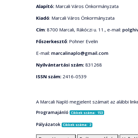
Alapító:
Marcali Város Önkormányzata
Kiadó
: Marcali Város Önkormányzata
Cím
: 8700 Marcali, Rákóczi u. 11., e-mail:
polghi
Főszerkesztő
: Pohner Evelin
E-mail:
marcalinaplo@gmail.com
Nyilvántartási szám:
831268
ISSN szám:
2416-0539
A Marcali Napló megjelent számait az alábbi link
Programajánló
Cikkek száma: 153
Pályázatok
Cikkek száma: 2