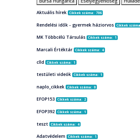
Bursa Hungarica
Esélyegyenlőség
Hullad
Aktuális hírek
Cikkek száma: 706
Rendelési idők - gyermek háziorvos
Cikkek száma
MK Többcélú Társulás
Cikkek száma: 1
Marcali Értéktár
Cikkek száma: 4
clld
Cikkek száma: 1
testületi videók
Cikkek száma: 1
naplo_cikkek
Cikkek száma: 0
EFOP153
Cikkek száma: 2
EFOP392
Cikkek száma: 1
teszt
Cikkek száma: 4
Adatvédelem
Cikkek száma: 1