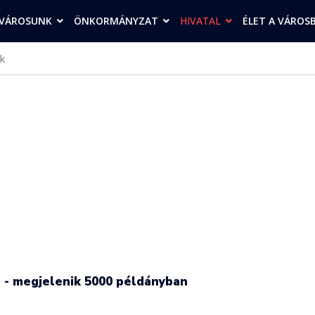
VÁROSUNK
ÖNKORMÁNYZAT
HIVATAL
ÉLET A VÁROS
k
n - megjelenik 5000 példányban