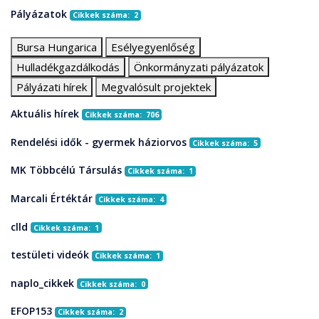
Pályázatok
Cikkek száma: 2
Bursa Hungarica
Esélyegyenlőség
Hulladékgazdálkodás
Önkormányzati pályázatok
Pályázati hírek
Megvalósult projektek
Aktuális hírek
Cikkek száma: 706
Rendelési idők - gyermek háziorvos
Cikkek száma: 5
MK Többcélú Társulás
Cikkek száma: 1
Marcali Értéktár
Cikkek száma: 4
clld
Cikkek száma: 1
testületi videók
Cikkek száma: 1
naplo_cikkek
Cikkek száma: 0
EFOP153
Cikkek száma: 2