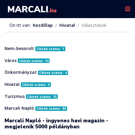
Ön itt van:
Kezdőlap
Hivatal
Választások
Nem-besorolt
Cikkek száma: 1
Város
Cikkek száma: 14
Önkormányzat
Cikkek száma: 4
Hivatal
Cikkek száma: 5
Turizmus
Cikkek száma: 15
Marcali Napló
Cikkek száma: 83
Marcali Napló - ingyenes havi magazin -
megjelenik 5000 példányban