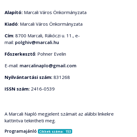
Alapító:
Marcali Város Önkormányzata
Kiadó
: Marcali Város Önkormányzata
Cím
: 8700 Marcali, Rákóczi u. 11., e-
mail:
polghiv@marcali.hu
Főszerkesztő
: Pohner Evelin
E-mail:
marcalinaplo@gmail.com
Nyilvántartási szám:
831268
ISSN szám:
2416-0539
A Marcali Napló megjelent számait az alábbi linkekre
kattintva tekintheti meg.
Programajánló
Cikkek száma: 153