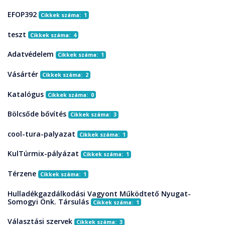
EFOP392
Cikkek száma: 1
teszt
Cikkek száma: 4
Adatvédelem
Cikkek száma: 1
Vásártér
Cikkek száma: 2
Katalógus
Cikkek száma: 0
Bölcsőde bővítés
Cikkek száma: 3
cool-tura-palyazat
Cikkek száma: 1
KulTúrmix-pályázat
Cikkek száma: 1
Térzene
Cikkek száma: 1
Hulladékgazdálkodási Vagyont Működtető Nyugat-
Somogyi Önk. Társulás
Cikkek száma: 1
Választási szervek
Cikkek száma: 3