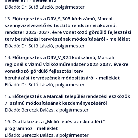
melléklet1
-
melléklet2
Előadó: Dr. Sütő László, polgármester
13.
Előterjesztés a DRV_S_305 kódszámú, Marcali
szennyvízelvezető és tisztító rendszer víziközmű-
rendszer 2023-2037. évre vonatkozó gördülő fejlesztési
terv beruházási tervrészének módosításáról
-
melléklet
Előadó: Dr. Sütő László, polgármester
14.
Előterjesztés a DRV_V_324 kódszámú, Marcali
regionális vízmű víziközműrendszer 2023-2037. évekre
vonatkozó gördülő fejlesztési terv
beruházási tervrészének módosításáról
-
melléklet
Előadó: Dr. Sütő László, polgármester
15.
Előterjesztés a Marcali településrendezési eszközök
7. számú módosításának kezdeményezéséről
Előadó: Bereczk Balázs, alpolgármester
16.
Csatlakozás a „Millió lépés az iskoládért”
programhoz
-
melléklet
Előadó: Bereczk Balázs, alpolgármester