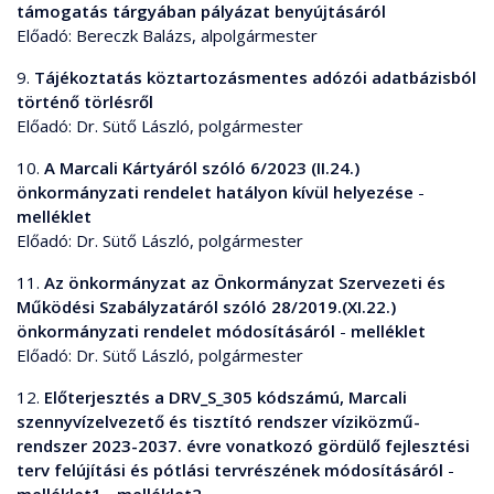
támogatás tárgyában pályázat benyújtásáról
Előadó: Bereczk Balázs, alpolgármester
9.
Tájékoztatás köztartozásmentes adózói adatbázisból
történő törlésről
Előadó: Dr. Sütő László, polgármester
10.
A Marcali Kártyáról szóló 6/2023 (II.24.)
önkormányzati rendelet hatályon kívül helyezése
-
melléklet
Előadó: Dr. Sütő László, polgármester
11.
Az önkormányzat az Önkormányzat Szervezeti és
Működési Szabályzatáról szóló 28/2019.(XI.22.)
önkormányzati rendelet módosításáról
-
melléklet
Előadó: Dr. Sütő László, polgármester
12.
Előterjesztés a DRV_S_305 kódszámú, Marcali
szennyvízelvezető és tisztító rendszer víziközmű-
rendszer 2023-2037. évre vonatkozó gördülő fejlesztési
terv felújítási és pótlási tervrészének módosításáról
-