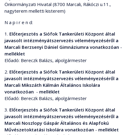
Önkormányzati Hivatal (8700 Marcali, Rákóczi u.11.,
nagyterem melletti kisterem)
N a p i r e n d:
1.
Előterjesztés a Siófok Tankerületi Központ által
javasolt intézményátszervezés véleményezéséről a
Marcali Berzsenyi Dániel Gimnáziumra vonatkozóan
-
melléklet
Előadó: Bereczk Balázs, alpolgármester
2.
Előterjesztés a Siófok Tankerületi Központ által
javasolt intézményátszervezés véleményezéséről a
Marcali Mikszáth Kálmán Általános Iskolára
vonatkozóan
-
melléklet
Előadó: Bereczk Balázs, alpolgármester
3.
Előterjesztés a Siófok Tankerületi Központ által
javasolt intézményátszervezés véleményezéséről a
Marcali Noszlopy Gáspár Általános és Alapfokú
Művészetoktatási Iskolára vonatkozóan
-
melléklet