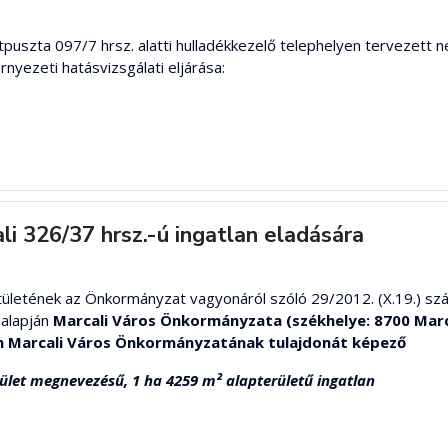
tpuszta 097/7 hrsz. alatti hulladékkezelő telephelyen tervezett 
yezeti hatásvizsgálati eljárása:
 326/37 hrsz.-ú ingatlan eladására
ületének az Önkormányzat vagyonáról szóló 29/2012. (X.19.) sz
 alapján
Marcali Város Önkormányzata (székhelye: 8700 Marcali
ően Marcali Város Önkormányzatának tulajdonát képező
erület megnevezésű, 1 ha 4259 m² alapterületű ingatlan