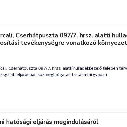
cali, Cserhátpuszta 097/7. hrsz. alatti hul
sítási tevékenységre vonatkozó környezeti
li, Cserhátpuszta 097/7. hrsz. alatti hulladékkezelő telepen te
zsgálati eljárásban közmeghallgatás tartása tárgyában
hatósági eljárás megindulásáról