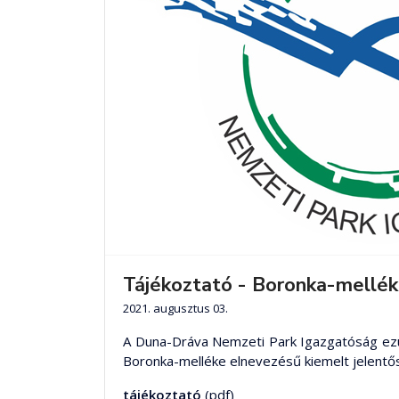
Tájékoztató - Boronka-melléke
2021. augusztus 03.
A Duna-Dráva Nemzeti Park Igazgatóság ezú
Boronka-melléke elnevezésű kiemelt jelentő
tájékoztató
(pdf)