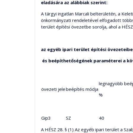
eladására az alábbiak szerint:
A tárgyi ingatlan Marcali belterületén, a Kele
önkormányzati rendeletével elfogadott többsz
terület építési övezetbe sorolja, ahol a HÉSZ
az egyéb ipari terület építési övezeteib
és beépíthetőségének paraméterei a kö
legnagyobb beé
övezeti jele
beépítés módja
%
Gip3
SZ
40
A HÉSZ 28. § (1) Az egyéb ipari terület a Szab