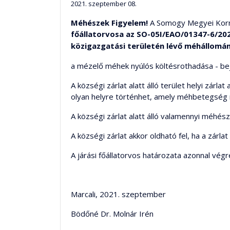
2021. szeptember 08.
Méhészek Figyelem!
A Somogy Megyei Kormá
főállatorvosa az SO-05I/EAO/01347-6/20
közigazgatási területén lévő méhállomá
a mézelő méhek nyúlós költésrothadása - beje
A községi zárlat alatt álló terület helyi zárla
olyan helyre történhet, amely méhbetegség mia
A községi zárlat alatt álló valamennyi méhés
A községi zárlat akkor oldható fel, ha a zárla
A járási főállatorvos határozata azonnal végr
Marcali, 2021. szeptember
Bödőné Dr. Molnár Irén