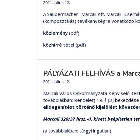
2021. július 12.
A Saubermacher- Marcali Kft. Marcali- Cserhá
(komposztálás) tevékenységre vonatkozó körn
közlemény
(pdf)
közhírré tétel
(pdf)
PÁLYÁZATI FELHÍVÁS a Marcali
2021. július 12.
Marcali Város Önkormányzata Képviselő-test
továbbiakban: Rendelet) 19. § (3) bekezdése
elidegenítést történő kijelölést követ
Marcali 326/37 hrsz.-ú, kivett beépítetlen t
(a továbbiakban: tárgyi ingatlan)