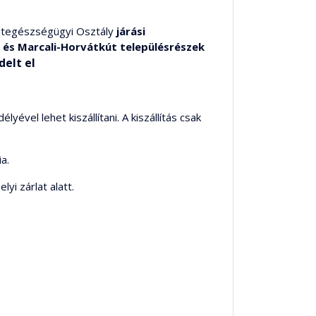
llategészségügyi Osztály
járási
 és Marcali-Horvátkút településrészek
delt el
yével lehet kiszállítani. A kiszállítás csak
a.
yi zárlat alatt.