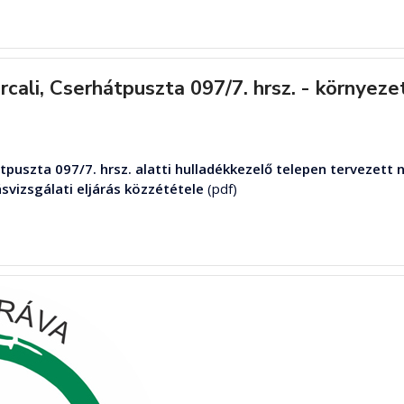
ali, Cserhátpuszta 097/7. hrsz. - környezeti
tpuszta 097/7. hrsz. alatti hulladékkezelő telepen tervezett
vizsgálati eljárás közzététele
(pdf)