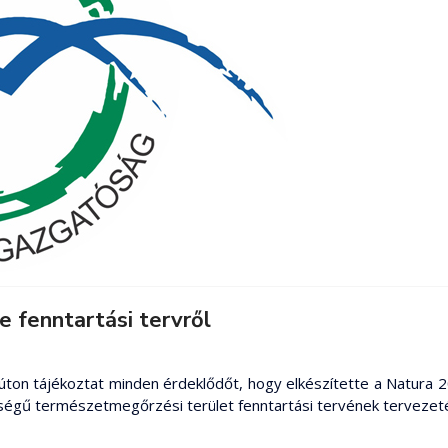
 fenntartási tervről
ton tájékoztat minden érdeklődőt, hogy elkészítette a Natura
ségű természetmegőrzési terület fenntartási tervének tervezeté