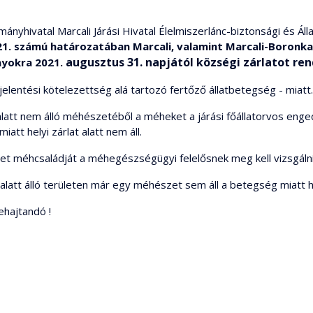
nyhivatal Marcali Járási Hivatal Élelmiszerlánc-biztonsági és Á
21. számú határozatában Marcali, valamint
Marcali-Boronka
augusztus 31. napjától községi zárlatot ren
nyokra 2021.
lentési kötelezettség alá tartozó fertőző állatbetegség - miatt.
t alatt nem álló méhészetéből a méheket a járási főállatorvos engedél
tt helyi zárlat alatt nem áll.
zet méhcsaládját a méhegészségügyi felelősnek meg kell vizsgálni
t alatt álló területen már egy méhészet sem áll a betegség miatt hel
ehajtandó !