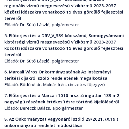
regionális vízmű megnevezésű víziközmű 2023-2037
közötti időszakra vonatkozó 15 éves gördülő fejlesztési
tervéről
Előadó: Dr. Sütő László, polgármester
5.
Előterjesztés a DRV_V_339 kódszámú, Somogysámsoni
kistérségi vízmű megnevezésű víziközmű 2023-2037
közötti időszakra vonatkozó 15 éves gördülő fejlesztési
tervéről
Előadó: Dr. Sütő László, polgármester
6.
Marcali Város Önkormányzatának Az intézményi
térítési díjakról szóló rendeletének megalkotása
Előadó: Bödőné dr. Molnár Irén, címzetes főjegyző
7.
Előterjesztés a Marcali 1010 hrsz.-ú ingatlan 139 m2
nagyságú részének értékesítésre történő kijelöléséről
Előadó: Bereczk Balázs, alpolgármester
8.
Az Önkormányzat vagyonáról szóló 29/2021. (X.19.)
önkormányzati rendelet módosítása