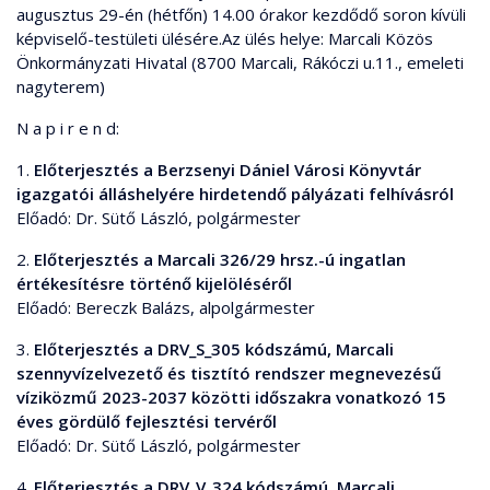
augusztus 29-én (hétfőn) 14.00 órakor kezdődő soron kívüli
képviselő-testületi ülésére.Az ülés helye: Marcali Közös
Önkormányzati Hivatal (8700 Marcali, Rákóczi u.11., emeleti
nagyterem)
N a p i r e n d:
1.
Előterjesztés a Berzsenyi Dániel Városi Könyvtár
igazgatói álláshelyére hirdetendő pályázati felhívásról
Előadó: Dr. Sütő László, polgármester
2.
Előterjesztés a Marcali 326/29 hrsz.-ú ingatlan
értékesítésre történő kijelöléséről
Előadó: Bereczk Balázs, alpolgármester
3.
Előterjesztés a DRV_S_305 kódszámú, Marcali
szennyvízelvezető és tisztító rendszer megnevezésű
víziközmű 2023-2037 közötti időszakra vonatkozó 15
éves gördülő fejlesztési tervéről
Előadó: Dr. Sütő László, polgármester
4.
Előterjesztés a DRV_V_324 kódszámú, Marcali