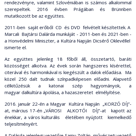
rendezvényre, valamint Szlovéniában is számos alkalommal
szerepeltek. 2016 évben Prágában és Brünnben
mutatkozott be az együttes.
2011-ben saját erőből CD és DVD felvételt készítettek. A
Marcali Bajtársi Dalárda munkáját - 2011-ben és 2021-ben -
a Honvédelmi Miniszter, a Kultúra Napján Dicsérő Oklevéllel
ismerte el.
Az együttes jelenleg 18 főből áll, összetartó, baráti
közösséget alkotva. Az évek során hangszeres kísérettel,
citerával és harmonikával is kiegészült a dalok előadása. Ma
közel 250 dalt tudnak színpadképesen előadni. Alapvető
célkitűzésük a katonai szép hagyományok, a
magyar dalkultúra ápolása, a hazaszeretet elmélyítése.
2016. január 22-én a Magyar Kultúra Napján „KORZÓ DÍJ”-
at, március 17-én „VÁROSI ALKOTÓI DÍJ”-at kapott az
énekkar, a város kulturális életében nyújtott kiemelkedő
teljesítményért.
A Dalárda jelenlegi vezetője Samu Zoltán, művészeti vezető