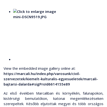
View the embedded image gallery online at:
https://marcali.hu/index.php/varosunk/civil-
szervezetek/kiemelt-kulturalis-egyesueletek/marcali-
bajtarsi-dalarda#sigProId6614155e89
Az első években Marcaliban és környékén, falunapokon,
kistérségi bemutatókon, katonai megemlékezéseken
szerepeltek. Később eljutottak megyei és több országos