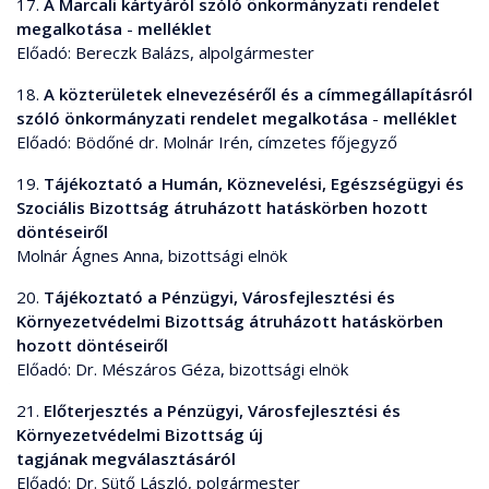
17.
A Marcali kártyáról szóló önkormányzati rendelet
megalkotása
-
melléklet
Előadó: Bereczk Balázs, alpolgármester
18.
A közterületek elnevezéséről és a címmegállapításról
szóló önkormányzati rendelet megalkotása
-
melléklet
Előadó: Bödőné dr. Molnár Irén, címzetes főjegyző
19.
Tájékoztató a Humán, Köznevelési, Egészségügyi és
Szociális Bizottság átruházott hatáskörben hozott
döntéseiről
Molnár Ágnes Anna, bizottsági elnök
20.
Tájékoztató a Pénzügyi, Városfejlesztési és
Környezetvédelmi Bizottság átruházott hatáskörben
hozott döntéseiről
Előadó: Dr. Mészáros Géza, bizottsági elnök
21.
Előterjesztés a Pénzügyi, Városfejlesztési és
Környezetvédelmi Bizottság új
tagjának megválasztásáról
Előadó: Dr. Sütő László, polgármester