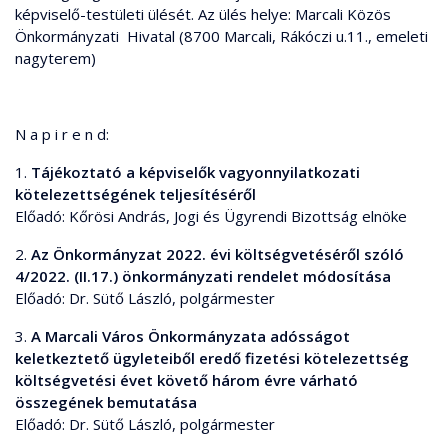
képviselő-testületi ülését. Az ülés helye: Marcali Közös
Önkormányzati Hivatal (8700 Marcali, Rákóczi u.11., emeleti
nagyterem)
N a p i r e n d:
1.
Tájékoztató a képviselők vagyonnyilatkozati
kötelezettségének teljesítéséről
Előadó: Kőrösi András, Jogi és Ügyrendi Bizottság elnöke
2.
Az Önkormányzat 2022. évi költségvetéséről szóló
4/2022. (II.17.) önkormányzati rendelet módosítása
Előadó: Dr. Sütő László, polgármester
3.
A Marcali Város Önkormányzata adósságot
keletkeztető ügyleteiből eredő fizetési kötelezettség
költségvetési évet követő három évre várható
összegének bemutatása
Előadó: Dr. Sütő László, polgármester