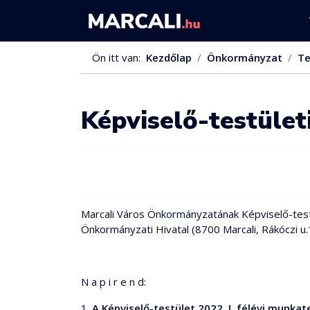
Ön itt van:
Kezdőlap
Önkormányzat
Te
Képviselő-testület
Marcali Város Önkormányzatának Képviselő-testü
Önkormányzati Hivatal (8700 Marcali, Rákóczi u
N a p i r e n d:
1.
A Képviselő-testület 2022. I. félévi munka