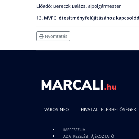
Előadó: Bereczk Balázs, alpolgármester
13.
MVFC létesítményfelújításához kapcsolód
Nyomtatás
VÁROSINFO
HIVATALI ELÉRHETŐSÉGEK
IMPRESSZUM
ADATKEZELÉSI TÁJÉKOZTATÓ