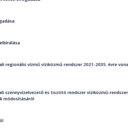
ogadása
lbírálása
i regionális vízmű víziközmű-rendszer 2021-2035. évre vonatk
li szennyvízelvezető és tisztító rendszer víziközmű-rendsze
nek módosításáról
ól