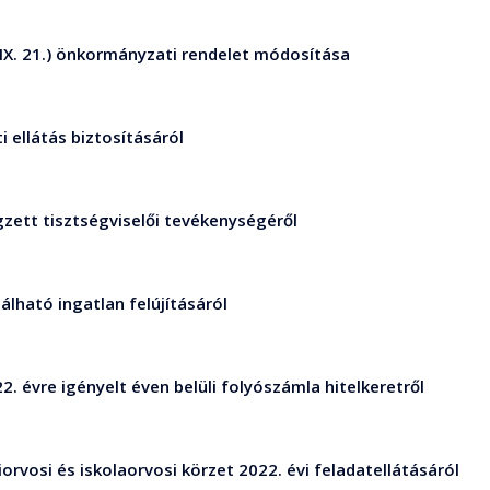
(IX. 21.) önkormányzati rendelet módosítása
i ellátás biztosításáról
gzett tisztségviselői tevékenységéről
lálható ingatlan felújításáról
2. évre igényelt éven belüli folyószámla hitelkeretről
ziorvosi és iskolaorvosi körzet 2022. évi feladatellátásáról