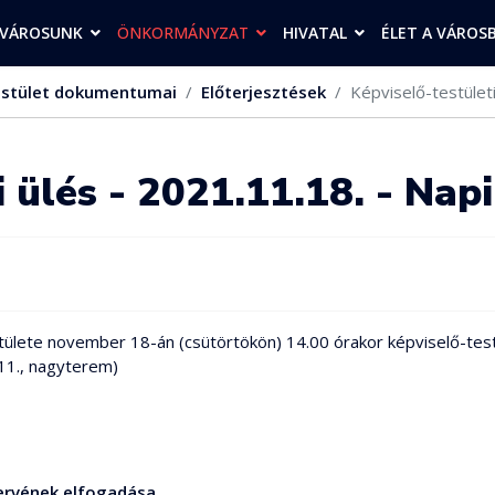
VÁROSUNK
ÖNKORMÁNYZAT
HIVATAL
ÉLET A VÁROS
stület dokumentumai
Előterjesztések
Képviselő-testületi
i ülés - 2021.11.18. - Nap
lete november 18-án (csütörtökön) 14.00 órakor képviselő-testüle
.11., nagyterem)
tervének elfogadása