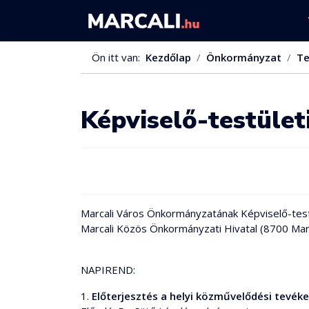
Ön itt van:
Kezdőlap
Önkormányzat
Te
Képviselő-testület
Marcali Város Önkormányzatának Képviselő-testül
Marcali Közös Önkormányzati Hivatal (8700 Marc
NAPIREND:
1.
Előterjesztés a helyi közművelődési tevék