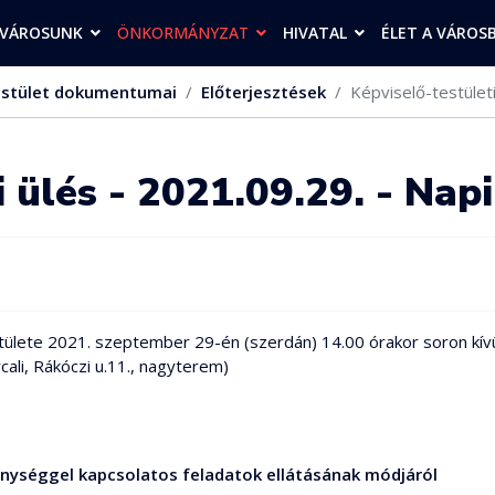
VÁROSUNK
ÖNKORMÁNYZAT
HIVATAL
ÉLET A VÁROS
stület dokumentumai
Előterjesztések
Képviselő-testületi
i ülés - 2021.09.29. - Nap
ete 2021. szeptember 29-én (szerdán) 14.00 órakor soron kívüli k
ali, Rákóczi u.11., nagyterem)
enységgel kapcsolatos feladatok ellátásának módjáról