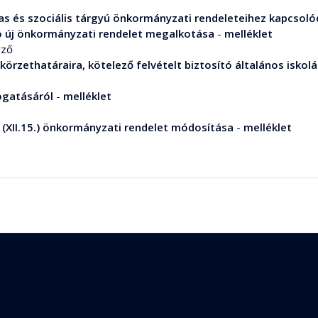
jas és szociális tárgyú önkormányzati rendeleteihez kapcsol
ó új önkormányzati rendelet megalkotása
-
melléklet
yző
körzethatáraira, kötelező felvételt biztosító általános iskol
mogatásáról
-
melléklet
. (XII.15.) önkormányzati rendelet módosítása
-
melléklet