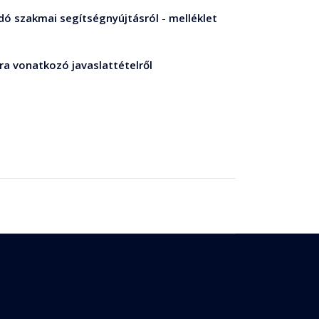
ódó szakmai segítségnyújtásról
-
melléklet
ára vonatkozó javaslattételről