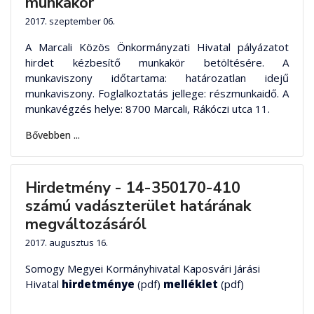
munkakör
2017. szeptember 06.
A Marcali Közös Önkormányzati Hivatal pályázatot
hirdet kézbesítő munkakör betöltésére. A
munkaviszony időtartama: határozatlan idejű
munkaviszony. Foglalkoztatás jellege: részmunkaidő. A
munkavégzés helye: 8700 Marcali, Rákóczi utca 11.
Bővebben ...
Hirdetmény - 14-350170-410
számú vadászterület határának
megváltozásáról
2017. augusztus 16.
Somogy Megyei Kormányhivatal Kaposvári Járási
Hivatal
hirdetménye
(pdf)
melléklet
(pdf)