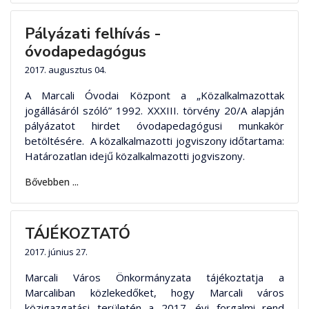
Pályázati felhívás -
óvodapedagógus
2017. augusztus 04.
A Marcali Óvodai Központ a „Közalkalmazottak
jogállásáról szóló” 1992. XXXIII. törvény 20/A alapján
pályázatot hirdet óvodapedagógusi munkakör
betöltésére. A közalkalmazotti jogviszony időtartama:
Határozatlan idejű közalkalmazotti jogviszony.
Bővebben ...
TÁJÉKOZTATÓ
2017. június 27.
Marcali Város Önkormányzata tájékoztatja a
Marcaliban közlekedőket, hogy Marcali város
közigazgatási területén a 2017. évi forgalmi rend