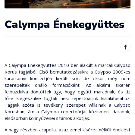
Calympa Énekegyüttes
A Calympa Énekegyüttes 2010-ben alakult a marcali Calypso
Kórus tagjaiból. Első bemutatkozásukra a Calypso 2009-es
karácsonyi koncertjén került sor, de ekkor még nem
szerepeltek önálló formációként. Az alkalmi sikeren
felbuzdulva döntöttek úgy, hogy együtt maradnak, és tíz
főre kiegészülve fogtak neki repertoárjuk kialakításához.
Tagjaik azóta is tevékeny szerepet vállalnak a Calypso
Kórusban, ám a Calympa repertoárját közismert darabok,
elsősorban könnyűzenei számok alkotják.
A nagy részben acapella, azaz zenei kíséret nélküli éneklést