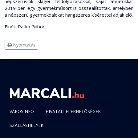
népszerűsítik sláger feldolgozásokkal, saját átiratokkal.
2019-ben egy gyermekműsort is összeállítottak, amelyben
a népszerű gyermekdalokat hangszeres kísérettel adják elő.
Elnök: Patkó Gábor
Nyomtatás
VÁROSINFO
HIVATALI ELÉRHETŐSÉGEK
SZÁLLÁSHELYEK