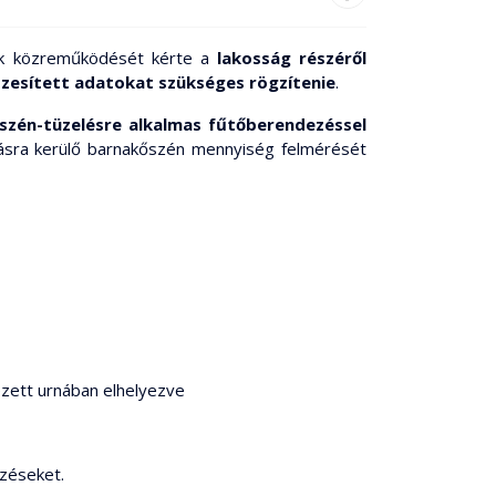
tok közreműködését kérte a
lakosság részéről
zesített adatokat szükséges rögzítenie
.
kőszén-tüzelésre alkalmas fűtőberendezéssel
lásra kerülő barnakőszén mennyiség felmérését
yezett urnában elhelyezve
lzéseket.