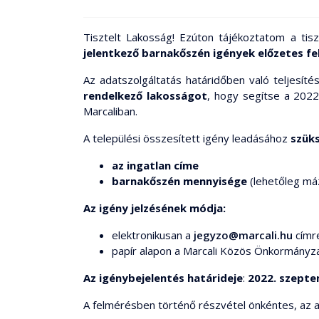
Tisztelt Lakosság! Ezúton tájékoztatom a ti
jelentkező barnakőszén igények előzetes f
Az adatszolgáltatás határidőben való teljesí
rendelkező lakosságot
, hogy segítse a 2022
Marcaliban.
A települési összesített igény leadásához
szük
az ingatlan címe
barnakőszén mennyisége
(lehetőleg má
Az igény jelzésének módja
:
elektronikusan a
jegyzo@marcali.hu
címr
papír alapon a Marcali Közös Önkormányzati
Az igénybejelentés
határideje
:
2022. szepte
A felmérésben történő részvétel önkéntes, az ad