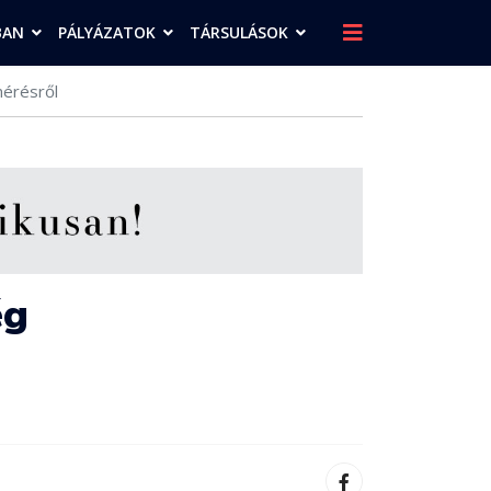
BAN
PÁLYÁZATOK
TÁRSULÁSOK
mérésről
ég