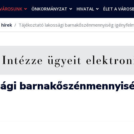
VÁROSUNK
ÖNKORMÁNYZAT
HIVATAL
ÉLET A VÁROS
 hírek
Tájékoztató lakossági barnakőszénmennyiség igényfel
sági barnakőszénmennyis