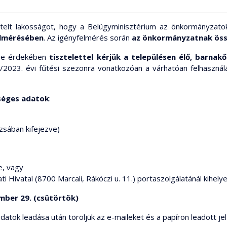
sztelt lakosságot, hogy a Belügyminisztérium az önkormányza
elmérésében
. Az igényfelmérés során
az önkormányzatnak öss
tése érdekében
tisztelettel kérjük a településen élő, barna
/2023. évi fűtési szezonra vonatkozóan a várhatóan felhaszná
séges adatok
:
zsában kifejezve)
e, vagy
 Hivatal (8700 Marcali, Rákóczi u. 11.) portaszolgálatánál kihel
mber 29. (csütörtök)
atok leadása után töröljük az e-maileket és a papíron leadott je