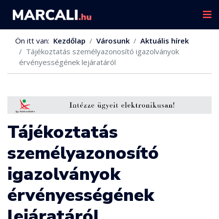
Ön itt van:
Kezdőlap
Városunk
Aktuális hírek
Tájékoztatás személyazonosító igazolványok
érvényességének lejáratáról
Tájékoztatás
személyazonosító
igazolványok
érvényességének
lejáratáról