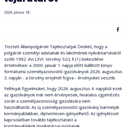
2026. június 18.
Tisztelt Állampolgárok! Tájékoztatjuk Önöket, hogy a
polgárok személyi adatainak és lakcímének nyilvántartásáról
szóló 1992. évi LXVI. törvény 52/J. § (1) bekezdése
értelmében: a 2000. január 1. napja előtt kiállított könyv
formátumú személyazonosító igazolványok 2026. augusztus
3. napján - a törvény erejénél fogva - érvényüket vesztik.
Felhívjuk figyelmüket, hogy 2026. augusztus 4. napjától ezek
az igazolványok már nem érvényesek, hivatalos ügyintézés
során a személyazonosság igazolására nem
használhatók. Az új személyazonosító igazolvány bármelyik
kormányablakban, díjmentesen igényelhető. Az igényléssel
kapcsolatban további tájékoztatást a
kormányablakok munkatársai nyújtanak.