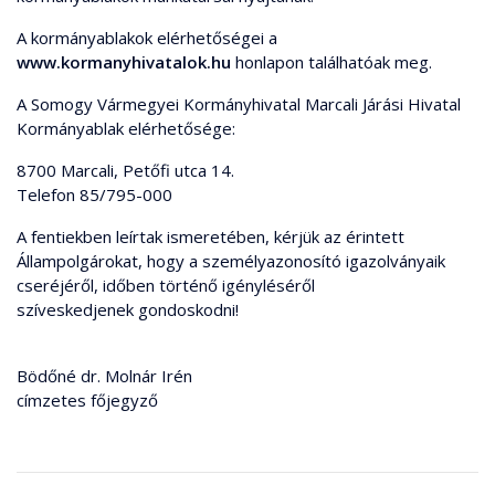
A kormányablakok elérhetőségei a
www.kormanyhivatalok.hu
honlapon találhatóak meg.
A Somogy Vármegyei Kormányhivatal Marcali Járási Hivatal
Kormányablak elérhetősége:
8700 Marcali, Petőfi utca 14.
Telefon 85/795-000
A fentiekben leírtak ismeretében, kérjük az érintett
Állampolgárokat, hogy a személyazonosító igazolványaik
cseréjéről, időben történő igényléséről
szíveskedjenek gondoskodni!
Bödőné dr. Molnár Irén
címzetes főjegyző