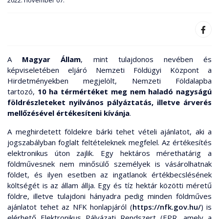
2022. november 07.
A
Magyar Állam
, mint tulajdonos nevében és
képviseletében eljáró Nemzeti Földügyi Központ a
Hirdetményekben megjelölt, Nemzeti Földalapba
tartozó,
10 ha térmértéket meg nem haladó nagyságú
földrészleteket nyilvános pályáztatás, illetve árverés
mellőzésével értékesíteni kívánja
.
A meghirdetett földekre bárki tehet vételi ajánlatot, aki a
jogszabályban foglalt feltételeknek megfelel. Az értékesítés
elektronikus úton zajlik. Egy hektáros mérethatárig a
földművesnek nem minősülő személyek is vásárolhatnak
földet, és ilyen esetben az ingatlanok értékbecslésének
költségét is az állam állja. Egy és tíz hektár közötti méretű
földre, illetve tulajdoni hányadra pedig minden földműves
ajánlatot tehet az NFK honlapjáról (
https://nfk.gov.hu/
) is
elérhető Elektronikus Pályázati Rendszert (EPR, amely a