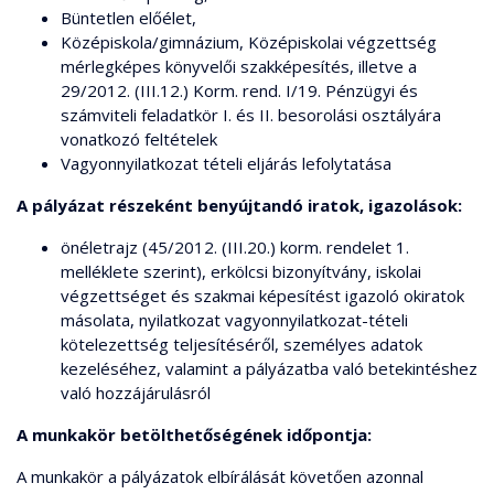
Büntetlen előélet,
Középiskola/gimnázium, Középiskolai végzettség
mérlegképes könyvelői szakképesítés, illetve a
29/2012. (III.12.) Korm. rend. I/19. Pénzügyi és
számviteli feladatkör I. és II. besorolási osztályára
vonatkozó feltételek
Vagyonnyilatkozat tételi eljárás lefolytatása
A pályázat részeként benyújtandó iratok, igazolások:
önéletrajz (45/2012. (III.20.) korm. rendelet 1.
melléklete szerint), erkölcsi bizonyítvány, iskolai
végzettséget és szakmai képesítést igazoló okiratok
másolata, nyilatkozat vagyonnyilatkozat-tételi
kötelezettség teljesítéséről, személyes adatok
kezeléséhez, valamint a pályázatba való betekintéshez
való hozzájárulásról
A munkakör betölthetőségének időpontja:
A munkakör a pályázatok elbírálását követően azonnal