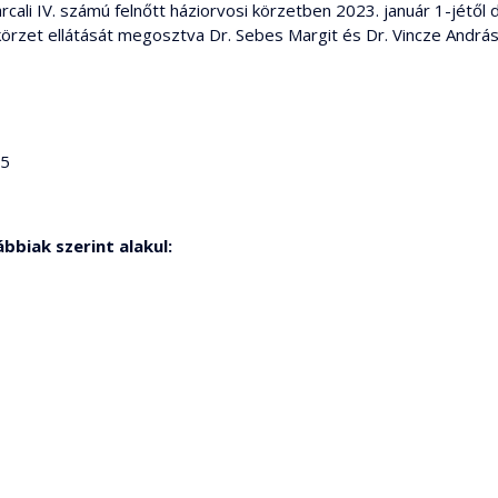
ali IV. számú felnőtt háziorvosi körzetben 2023. január 1-jétől dr
et ellátását megosztva Dr. Sebes Margit és Dr. Vincze András s
65
ábbiak szerint alakul: