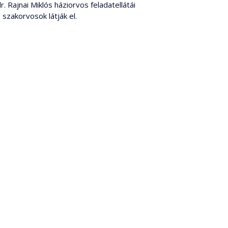
. Rajnai Miklós háziorvos feladatellátái
zakorvosok látják el.