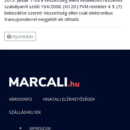
2013. január 1-től a veszettség elleni védekezés részletes
szabályairól szóló 164/2008. (XII.20.) FVM rendelet 4. §. (7)
bekezdése szerint: Veszettség ellen csak elektronikus
transzponderrel megjelölt eb oltható.
Nyomtatás
VÁROSINFO
HIVATALI ELÉRHETŐSÉGEK
SZÁLLÁSHELYEK
IMPRESSZUM