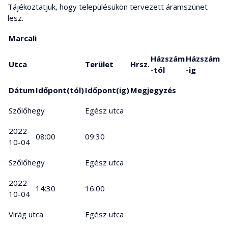
Tájékoztatjuk, hogy településükön tervezett áramszünet
lesz.
Marcali
Házszám
Házszám
Utca
Terület
Hrsz.
-tól
-ig
Dátum
Időpont(tól)
Időpont(ig)
Megjegyzés
Szőlőhegy
Egész utca
2022-
08:00
09:30
10-04
Szőlőhegy
Egész utca
2022-
14:30
16:00
10-04
Virág utca
Egész utca