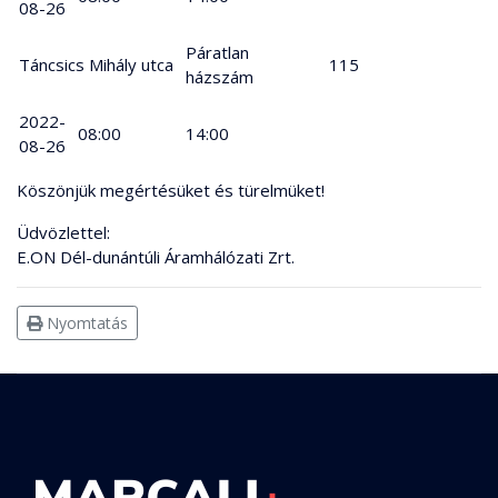
08-26
Páratlan
Táncsics Mihály utca
115
házszám
2022-
08:00
14:00
08-26
Köszönjük megértésüket és türelmüket!
Üdvözlettel:
E.ON Dél-dunántúli Áramhálózati Zrt.
Nyomtatás