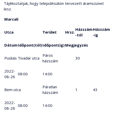
Tájékoztatjuk, hogy településükön tervezett áramszünet
lesz.
Marcali
Házszám
Házszám
Utca
Terület
Hrsz.
-tól
-ig
Dátum
Időpont(tól)
Időpont(ig)
Megjegyzés
Páros
Puskás Tivadar utca
30
házszám
2022-
08:00
14:00
08-26
Páratlan
Bem utca
1
43
házszám
2022-
08:00
14:00
08-26