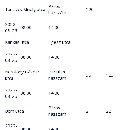
Páros
Táncsics Mihály utca
120
házszám
2022-
08:00
14:00
08-26
Karikás utca
Egész utca
2022-
08:00
14:00
08-26
Noszlopy Gáspár
Páratlan
95
123
utca
házszám
2022-
08:00
14:00
08-26
Páros
Bem utca
2
22
házszám
2022-
08:00
14:00