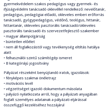
gyermekvédelem szakos pedagógus vagy gyermek- és
ifjúságvédelmi tanácsadó oklevéllel rendelkező: nevelőtanár,
pedagógus, pedagógiai előadó, okleveles emberi erőforrás
tanácsadó, gyógypedagógus, védőnő, teológus, hittanár,
hittantanár, okleveles pasztorális tanácsadó/okleveles
pasztorális tanácsadó és szervezetfejlesztő szakember
• magyar állampolgárság
• büntetlen előélet
• nem áll foglalkozástól vagy tevékenység eltiltás hatálya
alatt
• felhasználói szintű számítógép ismeret
• B kategóriájú jogosítvány
Pályázat részeként benyújtandó iratok, igazolások:
• fényképes szakmai önéletrajz
• motivációs levél
• végzettséget igazoló dokumentum másolata
• pályázó nyilatkozata arról, hogy a pályázati anyagában
foglalt személyes adatainak a pályázati eljárással
összefüggő kezeléséhez hozzájárul