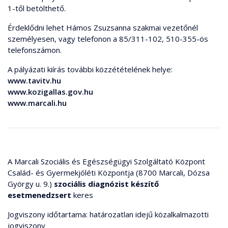
1-től betölthető.
Érdeklődni lehet Hámos Zsuzsanna szakmai vezetőnél
személyesen, vagy telefonon a 85/311-102, 510-355-ös
telefonszámon.
A pályázati kiírás további közzétételének helye:
www.tavitv.hu
www.kozigallas.gov.hu
www.marcali.hu
A Marcali Szociális és Egészségügyi Szolgáltató Központ
Család- és Gyermekjóléti Központja (8700 Marcali, Dózsa
György u. 9.)
szociális diagnózist készítő
esetmenedzsert
keres
Jogviszony időtartama: határozatlan idejű közalkalmazotti
jogviszony