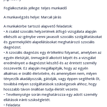
Foglalkoztatás jellege: teljes munkaidő
A munkavégzés helye: Marcali Járás
A munkakörbe tartozó alapvető feladatok:
• A család szociális helyzetének átfogó vizsgálata alapján
elkészíti az igénybe venni javasolt szociális szolgáltatásokat
és gyermekjóléti alapellátásokat meghatározó szociális
diagnózist.
• A szociális diagnózis egy értékelési folyamat, amelyben az
egyén életútját, önmagáról alkotott képét és a vizsgálat
eredményeit a diagnózist készítő és az érintett személy
összevetik. Ez alapján megállapítják, hogy az egyén
alkalmas-e önálló életvitelre, és amennyiben nem, milyen
tényezők akadályozzák, gátolják, vagy éppen segíthetik őt,
továbbá milyen szolgáltatások szükségesek ahhoz, hogy
hosszabb távon önállóan tudja életét vezetni.
• Tevékenysége során meghatározza egy adott személy
ellátások iránti szükségletét.
• Feladata: