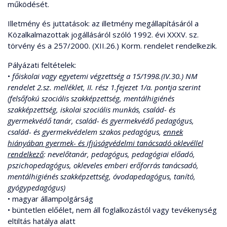
működését.
Illetmény és juttatások: az illetmény megállapításáról a
Közalkalmazottak jogállásáról szóló 1992. évi XXXV. sz.
törvény és a 257/2000. (XII.26.) Korm. rendelet rendelkezik.
Pályázati feltételek:
•
főiskolai vagy egyetemi végzettség a 15/1998.(IV.30.) NM
rendelet 2.sz. melléklet, II. rész 1.fejezet 1/a. pontja szerint
(felsőfokú szociális szakképzettség, mentálhigiénés
szakképzettség, iskolai szociális munkás, család- és
gyermekvédő tanár, család- és gyermekvédő pedagógus,
család- és gyermekvédelem szakos pedagógus,
ennek
hiányában gyermek- és ifjúságvédelmi tanácsadó oklevéllel
rendelkező
: nevelőtanár, pedagógus, pedagógiai előadó,
pszichopedagógus, okleveles emberi erőforrás tanácsadó,
mentálhigiénés szakképzettség, óvodapedagógus, tanító,
gyógypedagógus)
• magyar állampolgárság
• büntetlen előélet, nem áll foglalkozástól vagy tevékenység
eltiltás hatálya alatt