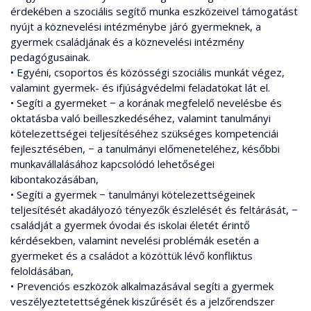
érdekében a szociális segítő munka eszközeivel támogatást
nyújt a köznevelési intézménybe járó gyermeknek, a
gyermek családjának és a köznevelési intézmény
pedagógusainak.
• Egyéni, csoportos és közösségi szociális munkát végez,
valamint gyermek- és ifjúságvédelmi feladatokat lát el.
• Segíti a gyermeket − a korának megfelelő nevelésbe és
oktatásba való beilleszkedéséhez, valamint tanulmányi
kötelezettségei teljesítéséhez szükséges kompetenciái
fejlesztésében, − a tanulmányi előmeneteléhez, későbbi
munkavállalásához kapcsolódó lehetőségei
kibontakozásában,
• Segíti a gyermek − tanulmányi kötelezettségeinek
teljesítését akadályozó tényezők észlelését és feltárását, −
családját a gyermek óvodai és iskolai életét érintő
kérdésekben, valamint nevelési problémák esetén a
gyermeket és a családot a közöttük lévő konfliktus
feloldásában,
• Prevenciós eszközök alkalmazásával segíti a gyermek
veszélyeztetettségének kiszűrését és a jelzőrendszer