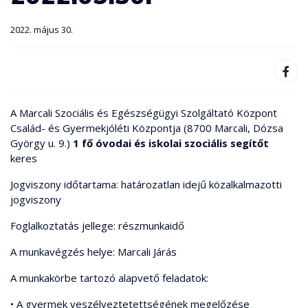
2022. május 30.
A Marcali Szociális és Egészségügyi Szolgáltató Központ
Család- és Gyermekjóléti Központja (8700 Marcali, Dózsa
György u. 9.)
1 fő óvodai és iskolai szociális segítőt
keres
Jogviszony időtartama: határozatlan idejű közalkalmazotti
jogviszony
Foglalkoztatás jellege: részmunkaidő
A munkavégzés helye: Marcali Járás
A munkakörbe tartozó alapvető feladatok:
• A gyermek veszélyeztetettségének megelőzése