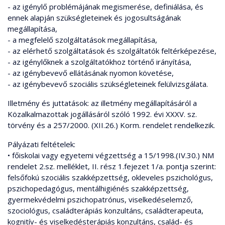
- az igénylő problémájának megismerése, definiálása, és
ennek alapján szükségleteinek és jogosultságának
megállapítása,
- a megfelelő szolgáltatások megállapítása,
- az elérhető szolgáltatások és szolgáltatók feltérképezése,
- az igénylőknek a szolgáltatókhoz történő irányítása,
- az igénybevevő ellátásának nyomon követése,
- az igénybevevő szociális szükségleteinek felülvizsgálata.
Illetmény és juttatások: az illetmény megállapításáról a
Közalkalmazottak jogállásáról szóló 1992. évi XXXV. sz.
törvény és a 257/2000. (XII.26.) Korm. rendelet rendelkezik.
Pályázati feltételek:
• főiskolai vagy egyetemi végzettség a 15/1998.(IV.30.) NM
rendelet 2.sz. melléklet, II. rész 1.fejezet 1/a. pontja szerint:
felsőfokú szociális szakképzettség, okleveles pszichológus,
pszichopedagógus, mentálhigiénés szakképzettség,
gyermekvédelmi pszichopatrónus, viselkedéselemző,
szociológus, családterápiás konzultáns, családterapeuta,
kognitív- és viselkedésterápiás konzultáns, család- és