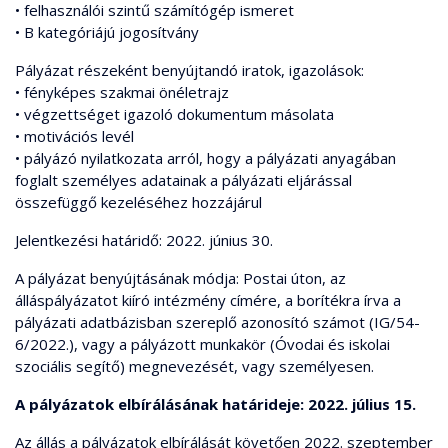
• felhasználói szintű számítógép ismeret
• B kategóriájú jogosítvány
Pályázat részeként benyújtandó iratok, igazolások:
• fényképes szakmai önéletrajz
• végzettséget igazoló dokumentum másolata
• motivációs levél
• pályázó nyilatkozata arról, hogy a pályázati anyagában
foglalt személyes adatainak a pályázati eljárással
összefüggő kezeléséhez hozzájárul
Jelentkezési határidő: 2022. június 30.
A pályázat benyújtásának módja: Postai úton, az
álláspályázatot kiíró intézmény címére, a borítékra írva a
pályázati adatbázisban szereplő azonosító számot (IG/54-
6/2022.), vagy a pályázott munkakör (Óvodai és iskolai
szociális segítő) megnevezését, vagy személyesen.
A pályázatok elbírálásának határideje: 2022. július 15.
Az állás a pályázatok elbírálását követően 2022. szeptember