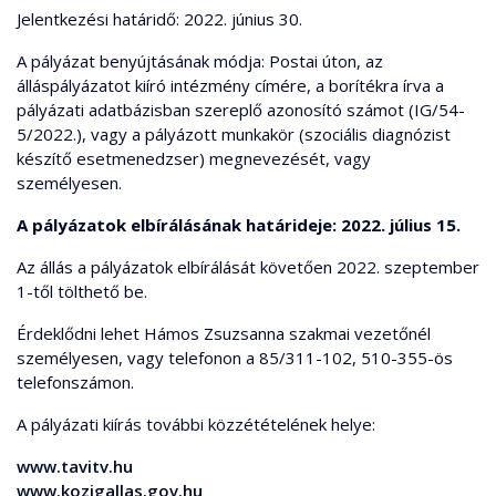
Jelentkezési határidő: 2022. június 30.
A pályázat benyújtásának módja: Postai úton, az
álláspályázatot kiíró intézmény címére, a borítékra írva a
pályázati adatbázisban szereplő azonosító számot (IG/54-
5/2022.), vagy a pályázott munkakör (szociális diagnózist
készítő esetmenedzser) megnevezését, vagy
személyesen.
A pályázatok elbírálásának határideje: 2022. július 15.
Az állás a pályázatok elbírálását követően 2022. szeptember
1-től tölthető be.
Érdeklődni lehet Hámos Zsuzsanna szakmai vezetőnél
személyesen, vagy telefonon a 85/311-102, 510-355-ös
telefonszámon.
A pályázati kiírás további közzétételének helye:
www.tavitv.hu
www.kozigallas.gov.hu