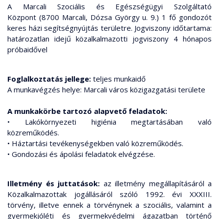
A Marcali Szociális és Egészségügyi Szolgáltató
Központ (8700 Marcali, Dózsa György u. 9.) 1 fő gondozót
keres házi segítségnyújtás területre. Jogviszony időtartama:
határozatlan idejű közalkalmazotti jogviszony 4 hónapos
próbaidővel
Foglalkoztatás jellege:
teljes munkaidő
A munkavégzés helye: Marcali város közigazgatási területe
A munkakörbe tartozó alapvető feladatok:
• Lakókörnyezeti higiénia megtartásában való
közreműködés.
• Háztartási tevékenységekben való közreműködés.
• Gondozási és ápolási feladatok elvégzése.
Illetmény és juttatások:
az illetmény megállapításáról a
Közalkalmazottak jogállásáról szóló 1992. évi XXXIII.
törvény, illetve ennek a törvénynek a szociális, valamint a
gyermekjóléti és gyermekvédelmi ágazatban történő