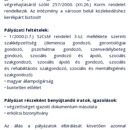
végrehajtásáról szóló 257/2000. (XII.26.) Korm. rendelet
rendelkezik. Az intézmény a városon belüli közlekedéshez
kerékpárt biztosít!
Pályázati feltételek:
• 1/2000.(I.7.) SzCsM rendelet 3.sz. melléklete szerinti
szakképzettség (demencia gondozó, gerontológiai
gondozó, pszichiátriai gondozó, szenvedélybeteg
gondozó, szociális gondozó és ápoló, szociális
szakgondozó, szociális ápoló és gondozó, szociális
és rehabilitációs szakgondozó, szociális és mentálhigiénés
szakgondozó)
• magyar állampolgárság
• büntetlen előélet
Pályázat részeként benyújtandó iratok, igazolások:
• végzettséget igazoló dokumentum másolata
• erkölcsi bizonyítvány
Az állás a pályázatok elbírálását követően azonnal