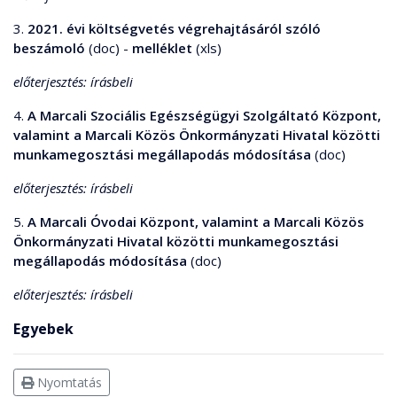
3.
2021. évi költségvetés végrehajtásáról szóló
beszámoló
(doc) -
melléklet
(xls)
előterjesztés: írásbeli
4.
A Marcali Szociális Egészségügyi Szolgáltató Központ,
valamint a Marcali Közös Önkormányzati Hivatal közötti
munkamegosztási megállapodás módosítása
(doc)
előterjesztés: írásbeli
5.
A Marcali Óvodai Központ, valamint a Marcali Közös
Önkormányzati Hivatal közötti munkamegosztási
megállapodás módosítása
(doc)
előterjesztés: írásbeli
Egyebek
Nyomtatás