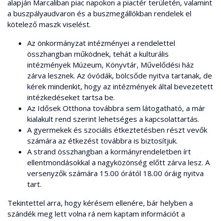
alapján Marcaliban piac napokon a piactér területén, valamint
a buszpályaudvaron és a buszmegállókban rendelek el
kötelező maszk viselést.
Az önkormányzat intézményei a rendelettel
összhangban működnek, tehát a kulturális
intézmények Múzeum, Könyvtár, Művelődési ház
zárva lesznek. Az óvódák, bölcsőde nyitva tartanak, de
kérek mindenkit, hogy az intézmények által bevezetett
intézkedéseket tartsa be.
Az Idősek Otthona továbbra sem látogatható, a már
kialakult rend szerint lehetséges a kapcsolattartás.
A gyermekek és szociális étkeztetésben részt vevők
számára az étkezést továbbra is biztosítjuk.
A strand összhangban a kormányrendeletben írt
ellentmondásokkal a nagyközönség előtt zárva lesz. A
versenyzők számára 15.00 órától 18.00 óráig nyitva
tart.
Tekintettel arra, hogy kérésem ellenére, bár helyben a
szándék meg lett volna rá nem kaptam információt a