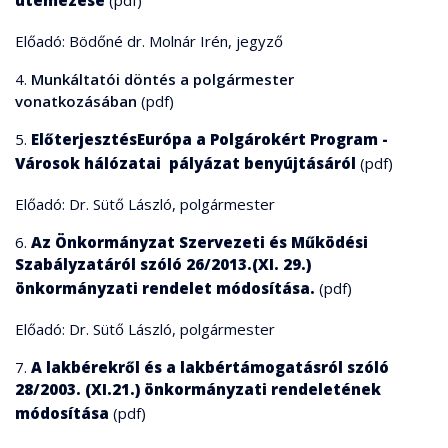
ütemezése
(pdf)
Előadó: Bödőné dr. Molnár Irén, jegyző
4.
Munkáltatói döntés a polgármester
vonatkozásában
(pdf)
5.
Előterjesztés
Európa a Polgárokért Program -
Városok hálózatai pályázat benyújtásáról
(pdf)
Előadó: Dr. Sütő László, polgármester
6.
Az Önkormányzat Szervezeti és Működési
Szabályzatáról szóló 26/2013.(XI. 29.)
önkormányzati rendelet módosítása.
(pdf)
Előadó: Dr. Sütő László, polgármester
7.
A lakbérekről és a lakbértámogatásról szóló
28/2003. (XI.21.) önkormányzati rendeletének
módosítása
(pdf)