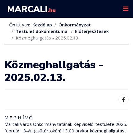
Ön itt van:
Kezdőlap
Önkormányzat
Testület dokumentumai
Előterjesztések
Közmeghallgatás - 2025.02.13.
Közmeghallgatás -
2025.02.13.
M E G H Í V Ó
Marcali Város Önkormányzatának Képviselő-testülete 2025.
február 13-án (csütörtökön) 13.00 órakor közmeghallgatást