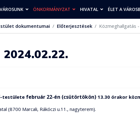
VÁROSUNK
ÖNKORMÁNYZAT
HIVATAL
ÉLET A VÁROS
stület dokumentumai
Előterjesztések
Közmeghallgatás -
 2024.02.22.
február 22-én (csütörtökön)
ő-testülete
13.30 órakor köz
tal (8700 Marcali, Rákóczi u.11., nagyterem).