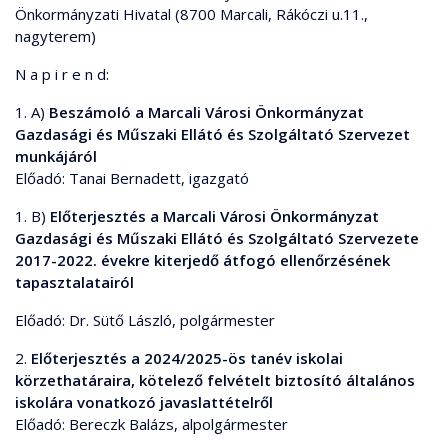
Önkormányzati Hivatal (8700 Marcali, Rákóczi u.11.,
nagyterem)
N a p i r e n d:
1. A)
Beszámoló a Marcali Városi Önkormányzat
Gazdasági és Műszaki Ellátó és Szolgáltató Szervezet
munkájáról
Előadó: Tanai Bernadett, igazgató
1. B)
Előterjesztés a Marcali Városi Önkormányzat
Gazdasági és Műszaki Ellátó és Szolgáltató Szervezete
2017-2022. évekre kiterjedő átfogó ellenőrzésének
tapasztalatairól
Előadó: Dr. Sütő László, polgármester
2.
Előterjesztés a 2024/2025-ös tanév iskolai
körzethatáraira, kötelező felvételt biztosító általános
iskolára vonatkozó javaslattételről
Előadó: Bereczk Balázs, alpolgármester