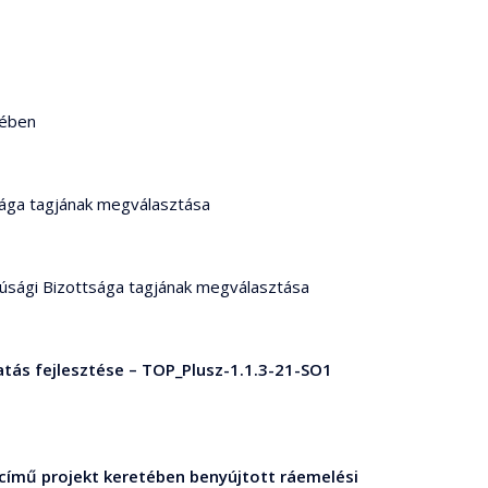
yében
sága tagjának megválasztása
fjúsági Bizottsága tagjának megválasztása
tatás fejlesztése – TOP_Plusz-1.1.3-21-SO1
 című projekt keretében benyújtott ráemelési