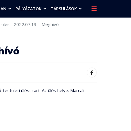
BAN
PÁLYÁZATOK
TÁRSULÁSOK
i ülés - 2022.07.13. - Meghívó
hívó
estületi ülést tart. Az ülés helye: Marcali