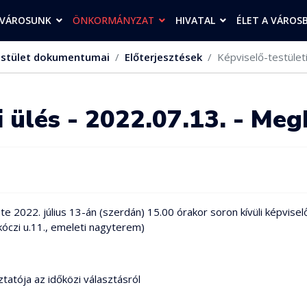
VÁROSUNK
ÖNKORMÁNYZAT
HIVATAL
ÉLET A VÁROS
stület dokumentumai
Előterjesztések
Képviselő-testület
i ülés - 2022.07.13. - Meg
2022. július 13-án (szerdán) 15.00 órakor soron kívüli képviselő-t
óczi u.11., emeleti nagyterem)
ztatója az időközi választásról