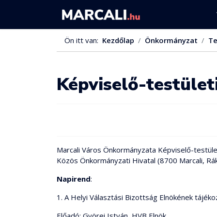
Ön itt van:
Kezdőlap
Önkormányzat
Te
Képviselő-testület
Marcali Város Önkormányzata Képviselő-testülete 
Közös Önkormányzati Hivatal (8700 Marcali, Rák
Napirend
:
1. A Helyi Választási Bizottság Elnökének tájéko
Előadó: Györei István, HVB Elnök