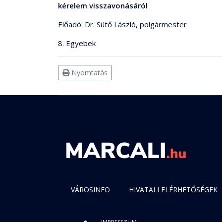
kérelem visszavonásáról
Előadó: Dr. Sütő László, polgármester
8. Egyebek
Nyomtatás
VÁROSINFO
HIVATALI ELÉRHETŐSÉGEK