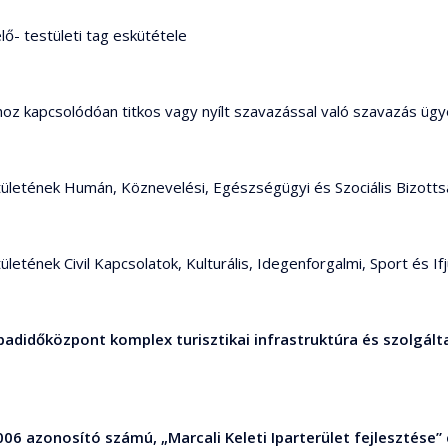
lő- testületi tag eskütétele
hoz kapcsolódóan titkos vagy nyílt szavazással való szavazás üg
tületének Humán, Köznevelési, Egészségügyi és Szociális Bizott
letének Civil Kapcsolatok, Kulturális, Idegenforgalmi, Sport és I
abadidőközpont komplex turisztikai infrastruktúra és szolgál
06 azonosító számú, „Marcali Keleti Iparterület fejlesztése”