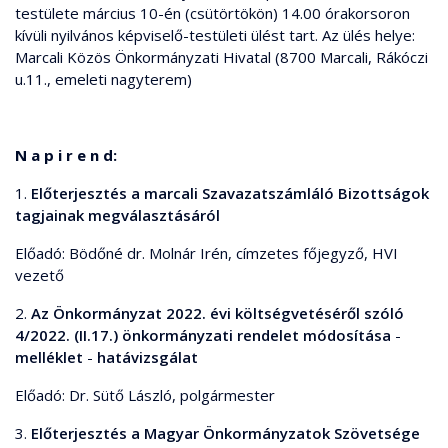
testülete március 10-én (csütörtökön) 14.00 órakorsoron
kívüli nyilvános képviselő-testületi ülést tart. Az ülés helye:
Marcali Közös Önkormányzati Hivatal (8700 Marcali, Rákóczi
u.11., emeleti nagyterem)
N a p i r e n d:
1.
Előterjesztés a marcali Szavazatszámláló Bizottságok
tagjainak megválasztásáról
Előadó: Bödőné dr. Molnár Irén, címzetes főjegyző, HVI
vezető
2.
Az Önkormányzat 2022. évi költségvetéséről szóló
4/2022. (II.17.) önkormányzati rendelet módosítása
-
melléklet
-
hatávizsgálat
Előadó: Dr. Sütő László, polgármester
3.
Előterjesztés a Magyar Önkormányzatok Szövetsége