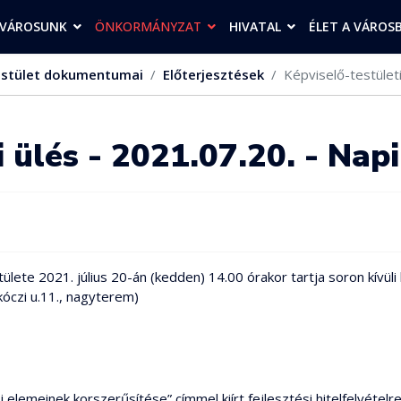
VÁROSUNK
ÖNKORMÁNYZAT
HIVATAL
ÉLET A VÁROS
stület dokumentumai
Előterjesztések
Képviselő-testületi
i ülés - 2021.07.20. - Nap
te 2021. július 20-án (kedden) 14.00 órakor tartja soron kívüli k
óczi u.11., nagyterem)
si elemeinek korszerűsítése” címmel kiírt fejlesztési hitelfelvétel