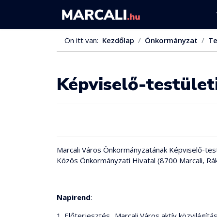
Ön itt van:
Kezdőlap
Önkormányzat
Te
Képviselő-testület
Marcali Város Önkormányzatának Képviselő-testüle
Közös Önkormányzati Hivatal (8700 Marcali, Rák
Napirend
:
1. Előterjesztés „Marcali Város aktív közvilágítá