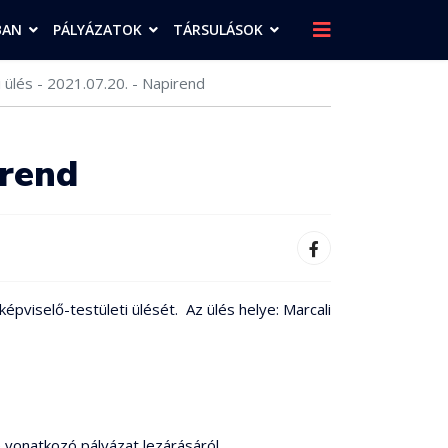
BAN
PÁLYÁZATOK
TÁRSULÁSOK
 ülés - 2021.07.20. - Napirend
irend
épviselő-testületi ülését. Az ülés helye: Marcali
re vonatkozó pályázat lezárásáról