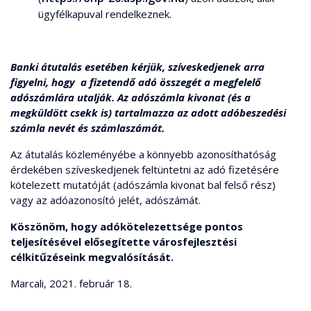
ügyfélkapuval rendelkeznek.
Banki átutalás esetében kérjük, szíveskedjenek arra
figyelni, hogy
a fizetendő adó összegét a megfelelő
adószámlára utalják.
Az adószámla kivonat (és a
megküldött csekk is) tartalmazza az adott adóbeszedési
számla nevét és számlaszámát.
Az átutalás közleményébe a könnyebb azonosíthatóság
érdekében szíveskedjenek feltüntetni az adó fizetésére
kötelezett mutatóját (adószámla kivonat bal felső rész)
vagy az adóazonosító jelét, adószámát.
Köszönöm, hogy adókötelezettsége pontos
teljesítésével elősegítette városfejlesztési
célkitűzéseink megvalósítását.
Marcali, 2021. február 18.