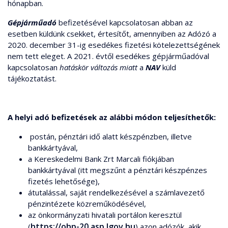
hónapban.
Gépjárműadó
befizetésével kapcsolatosan abban az
esetben küldünk csekket, értesítőt, amennyiben az Adózó a
2020. december 31-ig esedékes fizetési kötelezettségének
nem tett eleget. A 2021. évtől esedékes gépjárműadóval
kapcsolatosan
hatáskör változás miatt
a
NAV
küld
tájékoztatást.
A helyi adó befizetések az alábbi módon teljesíthetők:
postán, pénztári idő alatt készpénzben, illetve
bankkártyával,
a Kereskedelmi Bank Zrt Marcali fiókjában
bankkártyával (itt megszűnt a pénztári készpénzes
fizetés lehetősége),
átutalással, saját rendelkezésével a számlavezető
pénzintézete közreműködésével,
az önkormányzati hivatali portálon keresztül
https://ohp-20.asp.lgov.hu
(
) azon adózók, akik