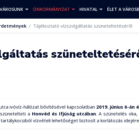
VÁROSUNK
ÖNKORMÁNYZAT
HIVATAL
ÉLET A VÁROS
rdetmények
Tájékoztató vízszolgáltatás szüneteltetéséről
lgáltatás szüneteltetésér
 utca ivóvíz-hálózat bővítésével kapcsolatban
2019. június 6-án 
 szünetelteti a
Honvéd és Ifjúság utcában
. A szünetelés oka,
tartálykocsiból vízvételi lehetőséget biztosít a korlátozás idejé