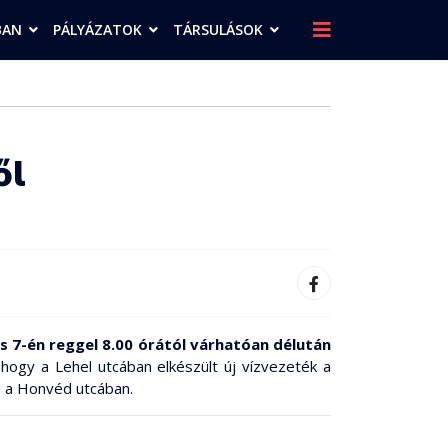
BAN
PÁLYÁZATOK
TÁRSULÁSOK
ől
és 7-én reggel 8.00 órától várhatóan délután
 hogy a Lehel utcában elkészült új vízvezeték a
re a Honvéd utcában.