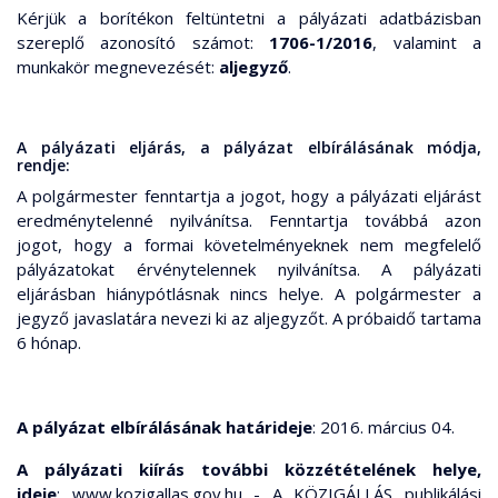
Kérjük a borítékon feltüntetni a pályázati adatbázisban
szereplő azonosító számot:
1706-1/2016
, valamint a
munkakör megnevezését:
aljegyző
.
A pályázati eljárás, a pályázat elbírálásának módja,
rendje:
A polgármester fenntartja a jogot, hogy a pályázati eljárást
eredménytelenné nyilvánítsa. Fenntartja továbbá azon
jogot, hogy a formai követelményeknek nem megfelelő
pályázatokat érvénytelennek nyilvánítsa. A pályázati
eljárásban hiánypótlásnak nincs helye. A polgármester a
jegyző javaslatára nevezi ki az aljegyzőt. A próbaidő tartama
6 hónap.
A pályázat elbírálásának határideje
: 2016. március 04.
A pályázati kiírás további közzétételének helye,
ideje
: www.kozigallas.gov.hu - A KÖZIGÁLLÁS publikálási