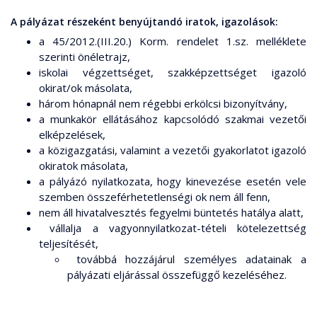
A pályázat részeként benyújtandó iratok, igazolások:
a 45/2012.(III.20.) Korm. rendelet 1.sz. melléklete
szerinti önéletrajz,
iskolai végzettséget, szakképzettséget igazoló
okirat/ok másolata,
három hónapnál nem régebbi erkölcsi bizonyítvány,
a munkakör ellátásához kapcsolódó szakmai vezetői
elképzelések,
a közigazgatási, valamint a vezetői gyakorlatot igazoló
okiratok másolata,
a pályázó nyilatkozata, hogy kinevezése esetén vele
szemben összeférhetetlenségi ok nem áll fenn,
nem áll hivatalvesztés fegyelmi büntetés hatálya alatt,
vállalja a vagyonnyilatkozat-tételi kötelezettség
teljesítését,
továbbá hozzájárul személyes adatainak a
pályázati eljárással összefüggő kezeléséhez.