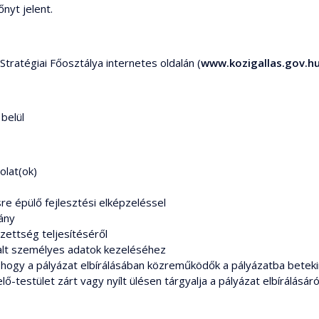
nyt jelent.
tratégiai Főosztálya internetes oldalán (
www.kozigallas.gov.h
belül
olat(ok)
e épülő fejlesztési elképzeléssel
ány
ezettség teljesítéséről
lalt személyes adatok kezeléséhez
, hogy a pályázat elbírálásában közreműködők a pályázatba betek
lő-testület zárt vagy nyílt ülésen tárgyalja a pályázat elbírálásáró