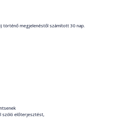
u
) történő megjelenéstől számított 30 nap.
intsenek
l szóló előterjesztést,