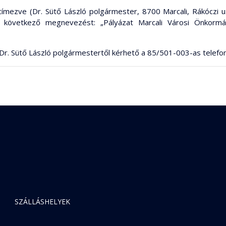
mezve (Dr. Sütő László polgármester, 8700 Marcali, Rákóczi u. 
i a következő megnevezést: „Pályázat Marcali Városi Önkor
s Dr. Sütő László polgármestertől kérhető a 85/501-003-as telef
SZÁLLÁSHELYEK