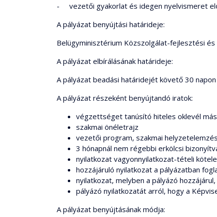
- vezetői gyakorlat és idegen nyelvismeret elő
A pályázat benyújtási határideje:
Belügyminisztérium Közszolgálat-fejlesztési és S
A pályázat elbírálásának határideje:
A pályázat beadási határidejét követő 30 napon 
A pályázat részeként benyújtandó iratok:
végzettséget tanúsító hiteles oklevél más
szakmai önéletrajz
vezetői program, szakmai helyzetelemzésr
3 hónapnál nem régebbi erkölcsi bizonyítv
nyilatkozat vagyonnyilatkozat-tételi kötel
hozzájáruló nyilatkozat a pályázatban fog
nyilatkozat, melyben a pályázó hozzájárul
pályázó nyilatkozatát arról, hogy a Képvise
A pályázat benyújtásának módja: