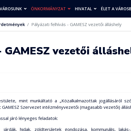
VÁROSUNK
ÖNKORMÁNYZAT
HIVATAL
ÉLET A VÁROS
rdetmények
Pályázati felhívás - GAMESZ vezetői álláshely
 - GAMESZ vezetői álláshe
tülete, mint munkáltató a „Közalkalmazottak jogállásáról szó
at GAMESZ Szervezet intézményvezetői (magasabb vezetői) állásh
ssal járó lényeges feladatok:
árdák, hidak, zöldterületek gondozása, kommunális, lakás-