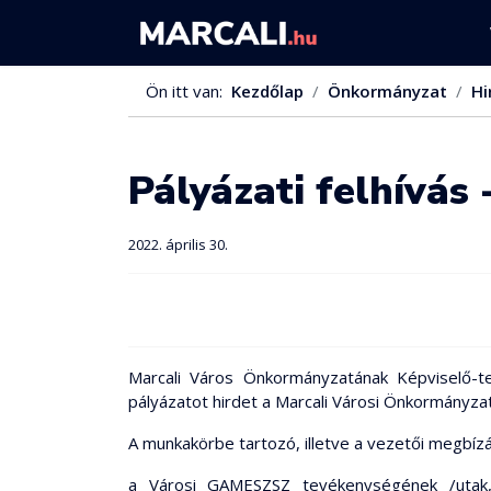
Ön itt van:
Kezdőlap
Önkormányzat
Hi
Pályázati felhívás
2022. április 30.
Marcali Város Önkormányzatának Képviselő-tes
pályázatot hirdet a Marcali Városi Önkormányz
A munkakörbe tartozó, illetve a vezetői megbízá
a Városi GAMESZSZ tevékenységének /utak, j