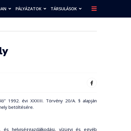
BAN
PÁLYÁZATOK
TÁRSULÁSOK
ly
ló” 1992. évi XXXIII. Törvény 20/A. § alapján
ely betöltésére.
, és helyiséggazdálkodási, vízügyi és egyéb