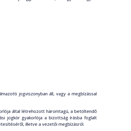
lmazotti jogviszonyban áll, vagy a megbízással
orlója által létrehozott háromtagú, a betöltendő
i jogkör gyakorlója a bizottság írásba foglalt
tesítéséről, illetve a vezetői megbízásról.