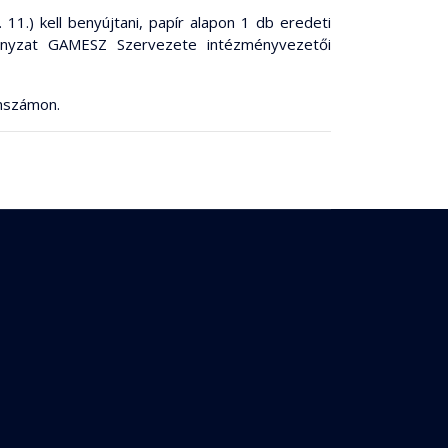
11.) kell benyújtani, papír alapon 1 db eredeti
mányzat GAMESZ Szervezete intézményvezetői
onszámon.