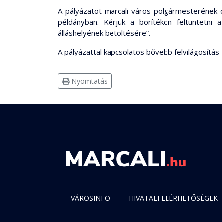
A pályázatot marcali város polgármesterének cí
példányban. Kérjük a borítékon feltüntetn
álláshelyének betöltésére”.
A pályázattal kapcsolatos bővebb felvilágosítá
Nyomtatás
VÁROSINFO
HIVATALI ELÉRHETŐSÉGEK