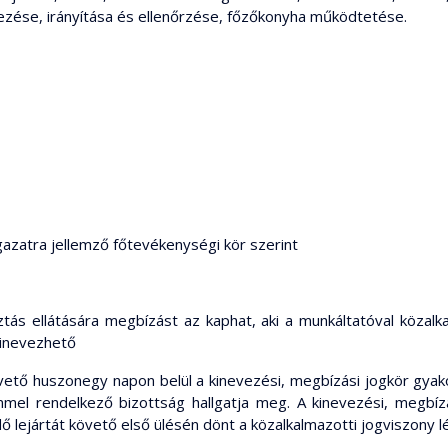
ezése, irányítása és ellenőrzése, főzőkonyha működtetése.
ágazatra jellemző főtevékenységi kör szerint
ás ellátására megbízást az kaphat, aki a munkáltatóval közalka
kinevezhető
követő huszonegy napon belül a kinevezési, megbízási jogkör gyak
mel rendelkező bizottság hallgatja meg. A kinevezési, megbízás
 lejártát követő első ülésén dönt a közalkalmazotti jogviszony lé