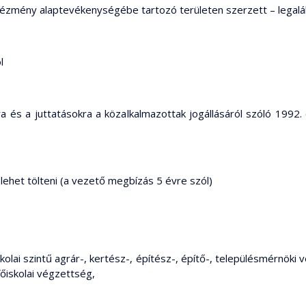
 intézmény alaptevékenységébe tartozó területen szerzett – legalá
l
a és a juttatásokra a közalkalmazottak jogállásáról szóló 1992. é
 lehet tölteni (a vezető megbízás 5 évre szól)
olai szintű agrár-, kertész-, építész-, építő-, településmérnök
őiskolai végzettség,