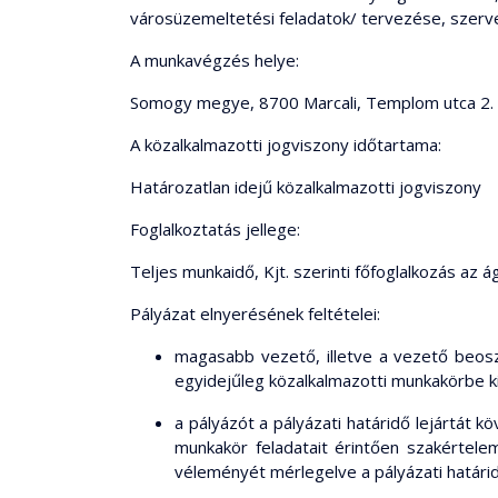
városüzemeltetési feladatok/ tervezése, szerv
A munkavégzés helye:
Somogy megye, 8700 Marcali, Templom utca 2.
A közalkalmazotti jogviszony időtartama:
Határozatlan idejű közalkalmazotti jogviszony
Foglalkoztatás jellege:
Teljes munkaidő, Kjt. szerinti főfoglalkozás az 
Pályázat elnyerésének feltételei:
magasabb vezető, illetve a vezető beoszt
egyidejűleg közalkalmazotti munkakörbe 
a pályázót a pályázati határidő lejártát 
munkakör feladatait érintően szakértelem
véleményét mérlegelve a pályázati határidő