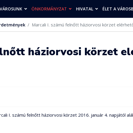
VÁROSUNK
ÖNKORMÁNYZAT
HIVATAL
ÉLET A VÁROS
rdetmények
Marcali I. számú felnőtt háziorvosi körzet elérhe
elnőtt háziorvosi körzet e
li I. számú felnőtt háziorvosi körzet 2016. január 4. napjától alá