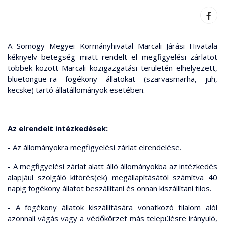
A Somogy Megyei Kormányhivatal Marcali Járási Hivatala
kéknyelv betegség miatt rendelt el megfigyelési zárlatot
többek között Marcali közigazgatási területén elhelyezett,
bluetongue-ra fogékony állatokat (szarvasmarha, juh,
kecske) tartó állatállományok esetében.
Az elrendelt intézkedések:
- Az állományokra megfigyelési zárlat elrendelése.
- A megfigyelési zárlat alatt álló állományokba az intézkedés
alapjául szolgáló kitörés(ek) megállapításától számítva 40
napig fogékony állatot beszállítani és onnan kiszállítani tilos.
- A fogékony állatok kiszállítására vonatkozó tilalom alól
azonnali vágás vagy a védőkörzet más településre irányuló,