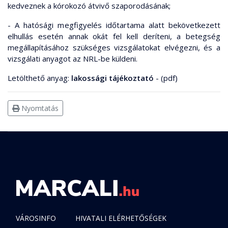
kedveznek a kórokozó átvivő szaporodásának;
- A hatósági megfigyelés időtartama alatt bekövetkezett
elhullás esetén annak okát fel kell deríteni, a betegség
megállapításához szükséges vizsgálatokat elvégezni, és a
vizsgálati anyagot az NRL-be küldeni.
Letölthető anyag:
lakossági tájékoztató
- (pdf)
Nyomtatás
VÁROSINFO
HIVATALI ELÉRHETŐSÉGEK