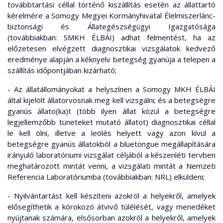
továbbtartási céllal történő kiszállítás esetén az állattartó
kérelmére a Somogy Megyei Kormányhivatal Élelmiszerlánc-
biztonsági és Állategészségügyi Igazgatósága
(továbbiakban: SMKH ÉLBÁI) adhat felmentést, ha az
előzetesen elvégzett diagnosztikai vizsgálatok kedvező
eredménye alapján a kéknyelv betegség gyanúja a telepen a
szállítás időpontjában kizárható;
- Az állatállományokat a helyszínen a Somogy MKH ÉLBÁI
által kijelölt állatorvosnak meg kell vizsgálni; és a betegségre
gyanús állato(ka)t (több ilyen állat közül a betegségre
legjellemzőbb tüneteket mutató állatot) diagnosztikai céllal
le kell ölni, illetve a leölés helyett vagy azon kívül a
betegségre gyanús állatokból a bluetongue megállapítására
irányuló laboratóriumi vizsgálat céljából a készenléti tervben
meghatározott mintát venni, a vizsgálati mintát a Nemzeti
Referencia Laboratóriumba (továbbiakban: NRL) elküldeni;
- Nyilvántartást kell készíteni azokról a helyekről, amelyek
elősegíthetik a kórokozó átvivő túlélését, vagy menedéket
nyújtanak számára, elsősorban azokról a helyekről, amelyek